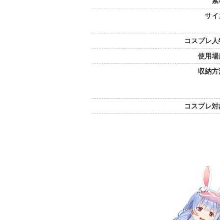
素
サイ
コスプレ人
使用場
収納方
コスプレ対