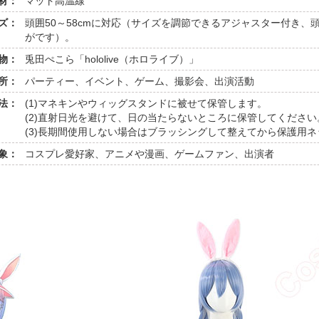
材：
マット高温線
ズ：
頭囲50～58cmに対応（サイズを調節できるアジャスター付き
がです）。
物：
兎田ぺこら「hololive（ホロライブ）」
所：
パーティー、イベント、ゲーム、撮影会、出演活動
法：
(1)マネキンやウィッグスタンドに被せて保管します。
(2)直射日光を避けて、日の当たらないところに保管してください
(3)長期間使用しない場合はブラッシングして整えてから保護用
象：
コスプレ愛好家、アニメや漫画、ゲームファン、出演者