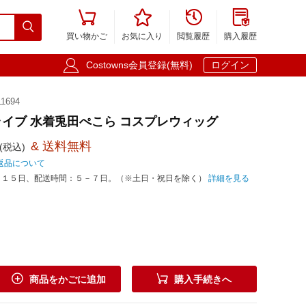





買い物かご
お気に入り
閲覧履歴
購入履歴

Costowns会員登録(無料)
ログイン
1694
 ホロライブ 水着兎田ぺこら コスプレウィッグ
& 送料無料
(税込)
返品について
－１５日、配送時間：５－７日。（※土日・祝日を除く）
詳細を見る


商品をかごに追加
購入手続きへ