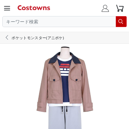





ポケットモンスター(アニポケ)