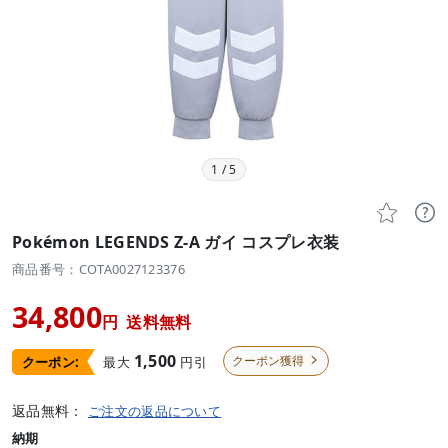
1
/
5


Pokémon LEGENDS Z-A ガイ コスプレ衣装
商品番号：COTA0027123376
34,800
円
送料無料
1,500
クーポン獲得
最大
円引
クーポン:

返品無料：
ご注文の返品について
納期