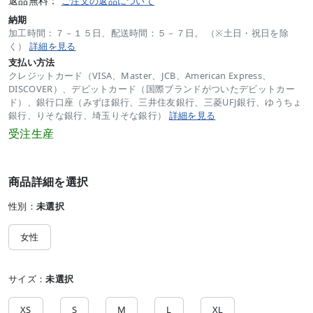
返品無料：
ご注文の返品について
納期
加工時間：７－１５日、配送時間：５－７日。 （※土日・祝日を除
く）
詳細を見る
支払い方法
クレジットカード（VISA、Master、JCB、American Express、
DISCOVER）、デビットカード（国際ブランドがついたデビットカー
ド）、銀行口座（みずほ銀行、三井住友銀行、三菱UFJ銀行、ゆうちょ
銀行、りそな銀行、埼玉りそな銀行）
詳細を見る
受注生産
商品詳細を選択
性別：
未選択
女性
サイズ：
未選択
XS
S
M
L
XL