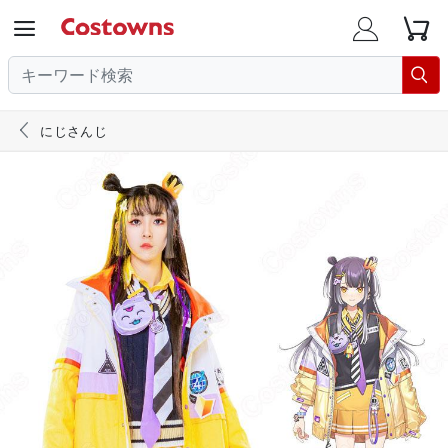





にじさんじ