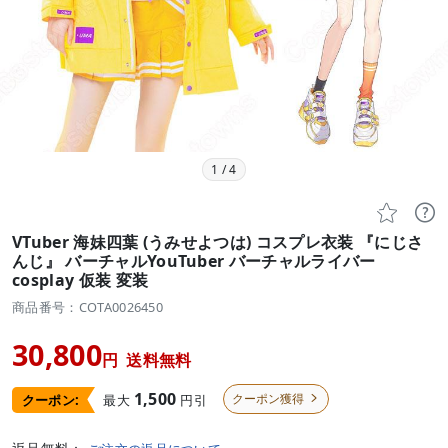
1
/
4


VTuber 海妹四葉 (うみせよつは) コスプレ衣装 『にじさ
んじ』 バーチャルYouTuber バーチャルライバー
cosplay 仮装 変装
商品番号：COTA0026450
30,800
円
送料無料
1,500
クーポン獲得
最大
円引
クーポン:
