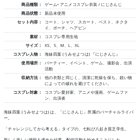
商品種類：
ゲーム• アニメコスプレ衣装 / にじさんじ
商品状態：
新品未使用
セット内容：
コート、シャツ、スカート、ベスト、ネクタ
イ、ポーチ、ヘアピン
素材：
コスプレ専用生地
サイズ：
XS、S、M、L、XL
コスプレ人物：
海妹四葉 (うみせよつは) 『にじさんじ』
使用場所：
パーティー、イベント、ゲーム、撮影会、出演
活動
収納方法：
他の衣類と同じく、清潔に乾燥を保ち、鋭い物
によっての破れを避けてください。
コスプレ対象：
コスプレ愛好家、アニメや漫画、ゲームファ
ン、出演者
海妹四葉 (うみせよつは) は、「にじさんじ」所属のバーチャルライバ
ー。
「チャレンジしてから考える」タイプの、七転び八起き貧乏学生。
新しく楽しい挑戦を求めた結果、配信活動を始めることにした。