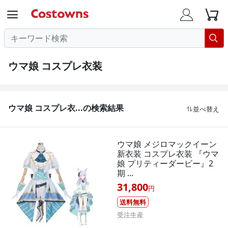




ウマ娘 コスプレ衣装
ウマ娘 コスプレ衣...の検索結果
並べ替え

ウマ娘 メジロマックイーン
新衣装 コスプレ衣装 『ウマ
娘 プリティーダービー』2
期 ...
31,800
円
送料無料
受注生産