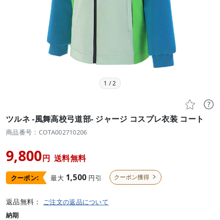
1
/
2


ツルネ -風舞高校弓道部- ジャージ コスプレ衣装 コート
商品番号：COTA002710206
9,800
円
送料無料
1,500
クーポン獲得
最大
円引
クーポン:

返品無料：
ご注文の返品について
納期