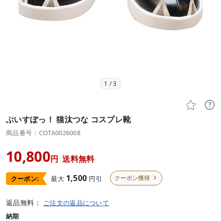
1
/
3


ぶいすぽっ！ 猫汰つな コスプレ靴
商品番号：COTA0026008
10,800
円
送料無料
1,500
クーポン獲得
最大
円引
クーポン:

返品無料：
ご注文の返品について
納期