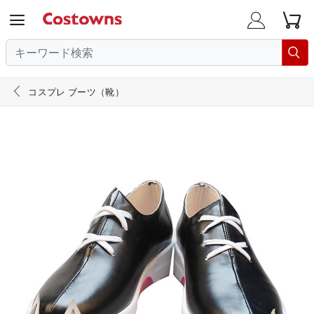





コスプレ ブーツ（靴）