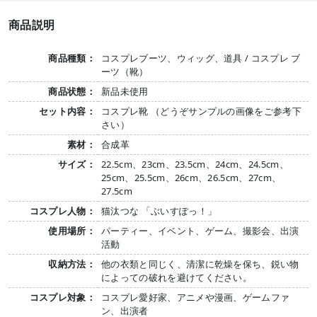
商品説明
商品種類：
コスプレブーツ、ウィッグ、道具 / コスプレ ブ
ーツ（靴）
商品状態：
新品未使用
セット内容：
コスプレ靴 （どうぞサンプルの画像をご参考下
さい）
素材：
合成革
サイズ：
22.5cm、23cm、23.5cm、24cm、24.5cm、
25cm、25.5cm、26cm、26.5cm、27cm、
27.5cm
コスプレ人物：
猫汰つな 「ぶいすぽっ！」
使用場所：
パーティー、イベント、ゲーム、撮影会、出演
活動
収納方法：
他の衣類と同じく、清潔に乾燥を保ち、鋭い物
によっての破れを避けてください。
コスプレ対象：
コスプレ愛好家、アニメや漫画、ゲームファ
ン、出演者