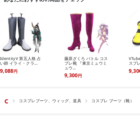
IdentityV 第五人格 占
藤原ざくろ バトル コス
VTu
い師 イライ・クラ...
プレ靴 『東京ミュウミ
スプレ靴
ュウ...
9,088
9,30
円
9,300
円
コスプレブーツ、ウィッグ、道具
コスプレ ブーツ（靴）


©2026 Costowns.com