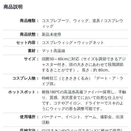
商品説明
商品種類：
コスプレブーツ、ウィッグ、道具 / コスプレウ
ィッグ
商品状態：
新品未使用
セット内容：
コスプレウィッグ + ウィッグネット
素材：
マット高温線
サイズ：
頭囲50～60cmに対応（サイズを調節できるアジ
ャスター付き、頭の大きさにあわせて段階調節
するきことがです）。 長さ：約 80cm。
コスプレ人物：
時崎狂三（ときさきくるみ）『デート・ア・ラ
イブIII』
ホットスポット：
耐熱180℃の高温糸高級ファイバー採用し、手触
り、質感、光沢度全てにおいて自然な仕上がり
です。コテやアイロン、ドライヤーでスキのよ
うにウィッグの形を調整可能です。
使用場所：
パーティー、イベント、ゲーム、撮影会、出演
活動
収納方法：
(1)マネキンやウィッグスタンドに被せて保管し