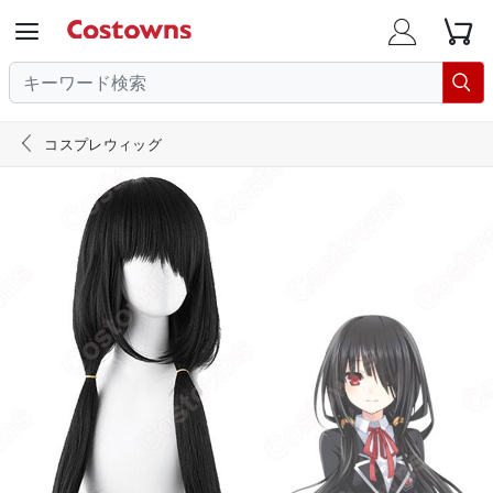





コスプレウィッグ