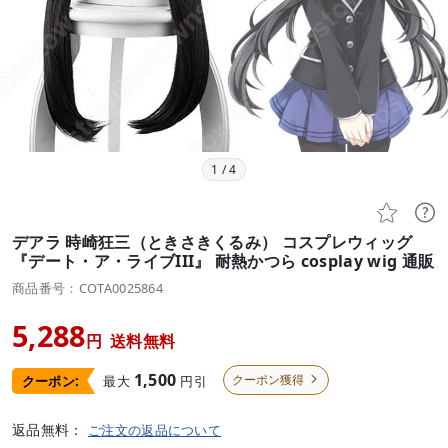
1
/
4


デアラ 時崎狂三（ときさきくるみ） コスプレウィッグ
『デート・ア・ライブIII』 耐熱かつら cosplay wig 通販
商品番号：COTA0025864
5,288
円
送料無料
1,500
クーポン獲得
最大
円引
クーポン:

返品無料：
ご注文の返品について