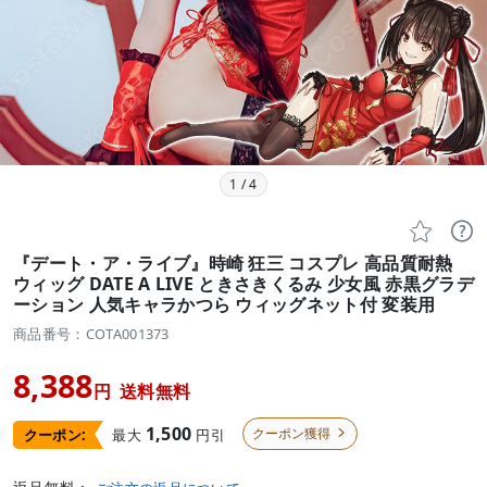
1
/
4


『デート・ア・ライブ』時崎 狂三 コスプレ 高品質耐熱
ウィッグ DATE A LIVE ときさきくるみ 少女風 赤黒グラデ
ーション 人気キャラかつら ウィッグネット付 変装用
商品番号：COTA001373
8,388
円
送料無料
1,500
クーポン獲得
最大
円引
クーポン:
