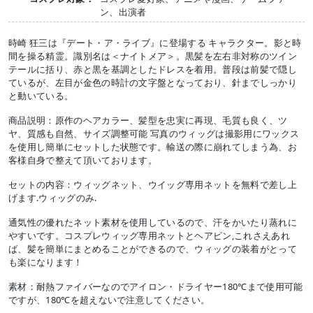
ン、出演者
時崎 狂三は『デート・ア・ライブ』に登場する キャラクター。影と時
間を操る精霊。識別名は＜ナイトメア＞。黒髪を左右非対称のツイン
テールに括り、赤と黒を基調としたドレスを着用。普段は前髪で隠し
ているが、左目が金色の時計の文字盤となっており、針までしっかり
と動いている。
商品説明：原作のヘアカラー、髪型を忠実に再現、毛質も良く、ツ
ヤ、質感も自然、サイズ調整可能 写真のウィッグは撮影用にワックス
を使用し簡単にセットした状態です。輸送の際に崩れてしまう為、お
客様自身で整えて頂いております。
セットの内容：ウィッグネット、ウイッグ専用ネットを無料で差し上
げます.ウィッグのみ.
通気性の優れたネット素材を使用しているので、汗をかいたり蒸れに
やすいです。コスプレウィッグ専用ネットとヘアピン,これさえあれ
ば、髪を簡単にまとめることができるので、ウィッグの装着がとって
も楽になります！
素材：耐熱ファイバーなのでアイロン・ドライヤー180℃まで使用可能
ですが、180℃を超えないで注意してください。