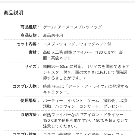
商品説明
商品種類：
ゲーム• アニメコスプレウィッグ
商品状態：
新品未使用
セット内容：
コスプレウィッグ、ウィッグネット付
素材：
高級人工毛 耐熱ファイバー（180℃まで）裏
面：高級ネット
サイズ：
頭囲50～60cmに対応。（サイズを調節できるア
ジャスター付き、頭の大きさにあわせて段階調
節するきことがです。）
コスプレ人物：
時崎 狂三は『デート・ア・ライブ』に登場する
キャラクター。
使用場所：
パーティー、イベント、ゲーム、撮影会、出演
活動、ハロウィン、コンサート、プレゼント
収納方法：
耐熱ファイバーなのでアイロン・ドライヤー
180℃まで使用可能ですが、180℃を超えないで
注意してください。
コスプレ対象：
コスプレ愛好家、アニメや漫画、ゲームファ