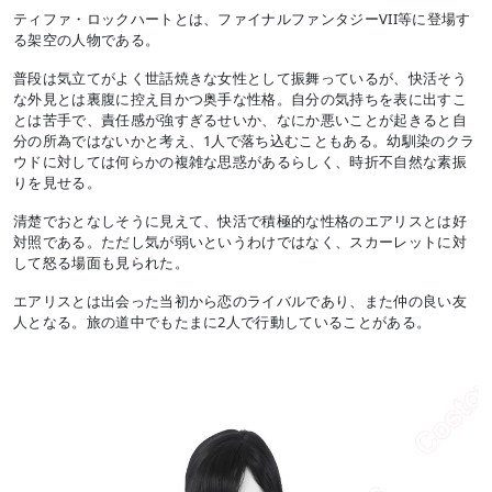
ティファ・ロックハートとは、ファイナルファンタジーVII等に登場す
る架空の人物である。
普段は気立てがよく世話焼きな女性として振舞っているが、快活そう
な外見とは裏腹に控え目かつ奥手な性格。自分の気持ちを表に出すこ
とは苦手で、責任感が強すぎるせいか、なにか悪いことが起きると自
分の所為ではないかと考え、1人で落ち込むこともある。幼馴染のクラ
ウドに対しては何らかの複雑な思惑があるらしく、時折不自然な素振
りを見せる。
清楚でおとなしそうに見えて、快活で積極的な性格のエアリスとは好
対照である。ただし気が弱いというわけではなく、スカーレットに対
して怒る場面も見られた。
エアリスとは出会った当初から恋のライバルであり、また仲の良い友
人となる。旅の道中でもたまに2人で行動していることがある。