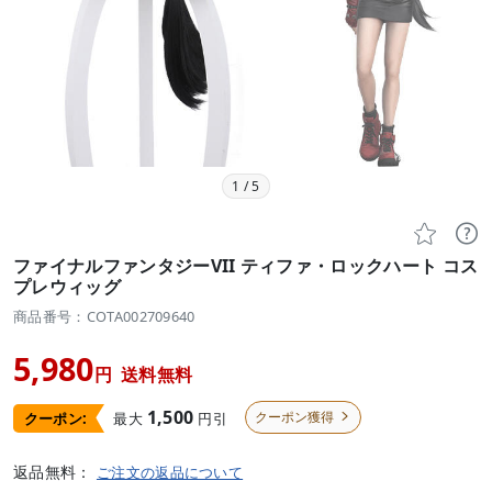
1
/
5


ファイナルファンタジーVII ティファ・ロックハート コス
プレウィッグ
商品番号：COTA002709640
5,980
円
送料無料
1,500
クーポン獲得
最大
円引
クーポン:

返品無料：
ご注文の返品について