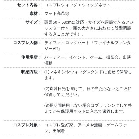
セット内容：
コスプレウィッグ + ウィッグネット
素材：
マット高温線
サイズ：
頭囲50～58cmに対応（サイズを調節できるアジ
ャスター付き、頭の大きさにあわせて段階調節
するきことがです）。
コスプレ人物：
ティファ・ロックハート『ファイナルファンタ
ジーVII』
使用場所：
パーティー、イベント、ゲーム、撮影会、出演
活動
収納方法：
(1)マネキンやウィッグスタンドに被せて保管し
ます。
(2)直射日光を避けて、日の当たらないところに
保管してください。
(3)長期間使用しない場合はブラッシングして整
えてから保護用ネットに入れて保管します。
コスプレ対象：
コスプレ愛好家、アニメや漫画、ゲームファ
ン、出演者