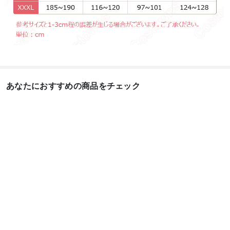
あなたにおすすめの商品をチェック
ヴァン騎士 学園制服 玖
ジョジョ 空条承太郎
パニ
蘭優姫（くらんゆう
（くうじょうじょうた
タ・
き） コ...
ろう） コ...
『パニ.
16,888
6,488
31,8
円
円