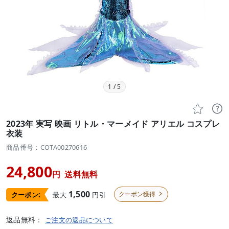
1
/
5


2023年 実写 映画 リトル・マーメイド アリエル コスプレ
衣装
商品番号：COTA00270616
24,800
円
送料無料
1,500
クーポン獲得
最大
円引
クーポン:

返品無料：
ご注文の返品について