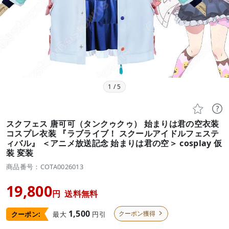
1
/
5


スクフェス 唐可可（タンクゥクゥ） 始まりは君の空衣装
コスプレ衣装 『ラブライブ！ スクールアイドルフェステ
ィバル』 ＜アニメ放送記念 始まりは君の空＞ cosplay 仮
装 変装
商品番号：COTA0026013
19,800
円
送料無料
1,500
クーポン獲得
最大
円引
クーポン:
