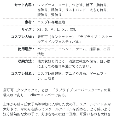
セット内容：
ワンピース、コート、つけ襟、靴下、胸飾り、
襟飾り、腕飾り、リストバンド、太もも飾り、
腰飾り、髪飾り
素材：
コスプレ専用生地
サイズ：
XS、S、M、L、XL、XXL
コスプレ人物：
唐可可（タンクゥクゥ） 『ラブライブ！ スクー
ルアイドルフェスティバル』
使用場所：
パーティー、イベント、ゲーム、撮影会、出演
活動
収納方法：
他の衣類と同じく、清潔に乾燥を保ち、鋭い物
によっての破れを避けてください。
コスプレ対象：
コスプレ愛好家、アニメや漫画、ゲームファ
ン、出演者
唐可可（タンクゥクゥ）とは、『ラブライブ!スーパースター!!』の登
場人物であり、Liella!のメンバーである。
上海から結ヶ丘女子高等学校に入学した女の子。スクールアイドルが
大好きで、かのんを誘ってスクールアイドルを始める。よく笑いよく
泣く情熱的な女の子で、好きなものには一直線。可愛いものも大好き