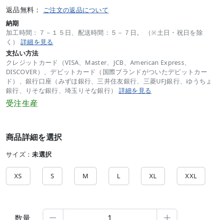
返品無料：
ご注文の返品について
納期
加工時間：７－１５日、配送時間：５－７日。 （※土日・祝日を除
く）
詳細を見る
支払い方法
クレジットカード（VISA、Master、JCB、American Express、
DISCOVER）、デビットカード（国際ブランドがついたデビットカー
ド）、銀行口座（みずほ銀行、三井住友銀行、三菱UFJ銀行、ゆうちょ
銀行、りそな銀行、埼玉りそな銀行）
詳細を見る
受注生産
商品詳細を選択
サイズ：
未選択
XS
S
M
L
XL
XXL
数量

