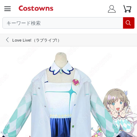





Love Live!（ラブライブ!）