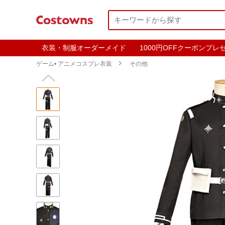
衣装・制服オーダーメイド
1000円OFFクーポンプレ
ゲーム• アニメコスプレ衣装

その他
