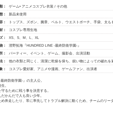
類：
ゲーム• アニメコスプレ衣装 / その他
態：
新品未使用
容：
トップス、ズボン、腕章、ベルト、ウエストポーチ、手袋、太も
材：
コスプレ専用生地
ズ：
XS、S、M、L、XL
物：
澄野拓海『HUNDRED LINE -最終防衛学園-』
所：
パーティー、イベント、ゲーム、撮影会、出演活動
法：
他の衣類と同じく、清潔に乾燥を保ち、鋭い物によっての破れを
象：
コスプレ愛好家、アニメや漫画、ゲームファン、出演者
 -最終防衛学園-』の主人公。
校生。
を守るために戦う事を決意する。
んだかんだで人も良い少年。
ため奔走したり、常に率先してトラブル解決に動くため、チームのリー