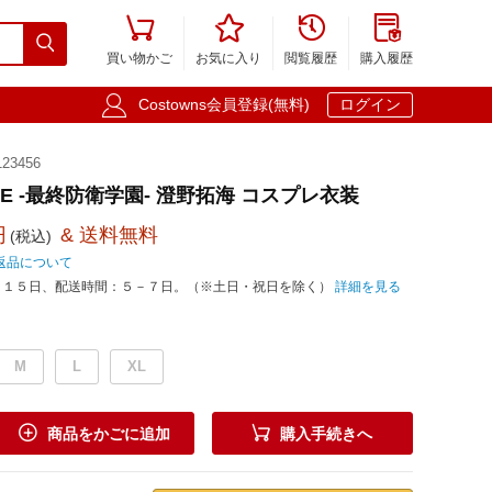





買い物かご
お気に入り
閲覧履歴
購入履歴

Costowns会員登録(無料)
ログイン
23456
INE -最終防衛学園- 澄野拓海 コスプレ衣装
円
& 送料無料
(税込)
返品について
－１５日、配送時間：５－７日。（※土日・祝日を除く）
詳細を見る
M
L
XL


商品をかごに追加
購入手続きへ