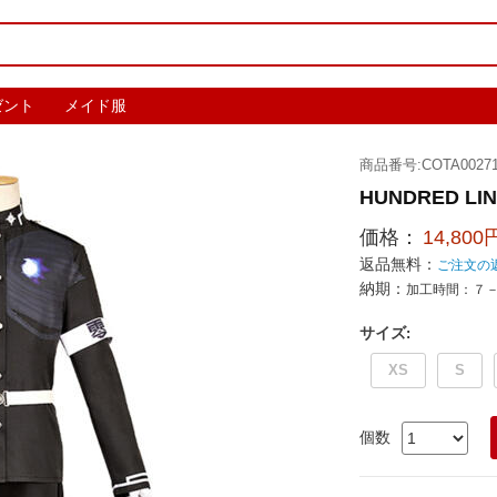
ゼント
メイド服
商品番号:COTA00271
HUNDRED L
価格：
14,800
返品無料：
ご注文の
納期：
加工時間：７
サイズ
:
XS
S
個数