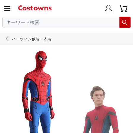





ハロウィン仮装・衣装