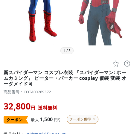
1
/
5


新スパイダーマン コスプレ衣装 『スパイダーマン: ホー
ムカミング』 ピーター・パーカー cosplay 仮装 変装 オ
ーダメイド可
商品番号：COTA00269372
32,800
円
送料無料
1,500
クーポン獲得
最大
円引
クーポン:
