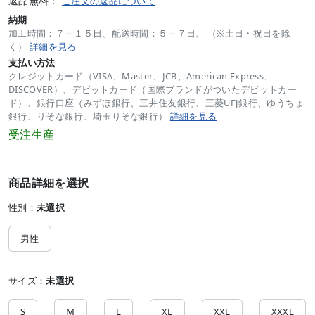
返品無料：
ご注文の返品について
納期
加工時間：７－１５日、配送時間：５－７日。 （※土日・祝日を除
く）
詳細を見る
支払い方法
クレジットカード（VISA、Master、JCB、American Express、
DISCOVER）、デビットカード（国際ブランドがついたデビットカー
ド）、銀行口座（みずほ銀行、三井住友銀行、三菱UFJ銀行、ゆうちょ
銀行、りそな銀行、埼玉りそな銀行）
詳細を見る
受注生産
商品詳細を選択
性別：
未選択
男性
サイズ：
未選択
S
M
L
XL
XXL
XXXL