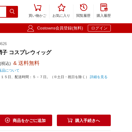





買い物かご
お気に入り
閲覧履歴
購入履歴

Costowns会員登録(無料)
ログイン
626
硝子 コスプレウィッグ
& 送料無料
(税込)
返品について
－１５日、配送時間：５－７日。（※土日・祝日を除く）
詳細を見る


商品をかごに追加
購入手続きへ