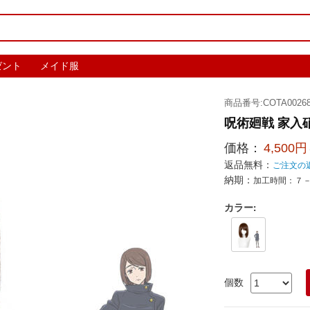
ゼント
メイド服
商品番号:COTA00268
呪術廻戦 家入
価格：
4,500円
返品無料：
ご注文の
納期：
加工時間：７
カラー
:
個数