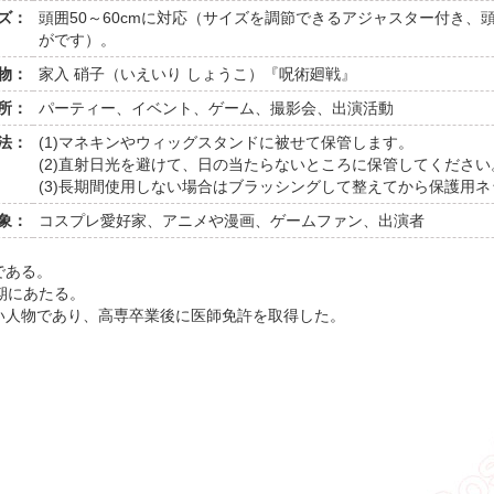
ズ：
頭囲50～60cmに対応（サイズを調節できるアジャスター付き
がです）。
物：
家入 硝子（いえいり しょうこ）『呪術廻戦』
所：
パーティー、イベント、ゲーム、撮影会、出演活動
法：
(1)マネキンやウィッグスタンドに被せて保管します。
(2)直射日光を避けて、日の当たらないところに保管してください
(3)長期間使用しない場合はブラッシングして整えてから保護用
象：
コスプレ愛好家、アニメや漫画、ゲームファン、出演者
である。
期にあたる。
い人物であり、高専卒業後に医師免許を取得した。