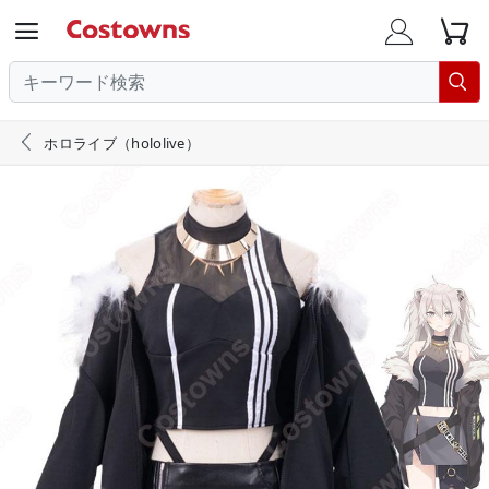





ホロライブ（hololive）