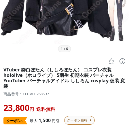
1
/
6


VTuber 獅白ぼたん（ししろぼたん） コスプレ衣装
hololive（ホロライブ） 5期生 初期衣装 バーチャル
YouTuber バーチャルアイドル ししろん cosplay 仮装 変
装
商品番号：COTA00268537
23,800
円
送料無料
1,500
クーポン獲得
最大
円引
クーポン:
