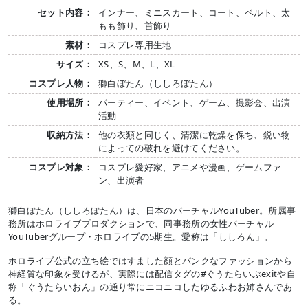
セット内容：
インナー、ミニスカート、コート、ベルト、太
もも飾り、首飾り
素材：
コスプレ専用生地
サイズ：
XS、S、M、L、XL
コスプレ人物：
獅白ぼたん（ししろぼたん）
使用場所：
パーティー、イベント、ゲーム、撮影会、出演
活動
収納方法：
他の衣類と同じく、清潔に乾燥を保ち、鋭い物
によっての破れを避けてください。
コスプレ対象：
コスプレ愛好家、アニメや漫画、ゲームファ
ン、出演者
獅白ぼたん（ししろぼたん）は、日本のバーチャルYouTuber。所属事
務所はホロライブプロダクションで、同事務所の女性バーチャル
YouTuberグループ・ホロライブの5期生。愛称は「ししろん」。
ホロライブ公式の立ち絵ではすました顔とパンクなファッションから
神経質な印象を受けるが、実際には配信タグの#ぐうたらいぶexitや自
称「ぐうたらいおん」の通り常にニコニコしたゆるふわお姉さんであ
る。