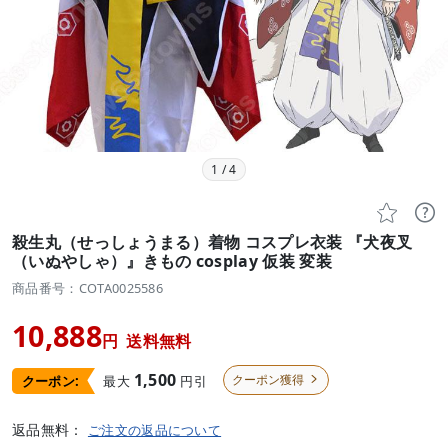
1
/
4


殺生丸（せっしょうまる）着物 コスプレ衣装 『犬夜叉
（いぬやしゃ）』きもの cosplay 仮装 変装
商品番号：COTA0025586
10,888
円
送料無料
1,500
クーポン獲得
最大
円引
クーポン:

返品無料：
ご注文の返品について