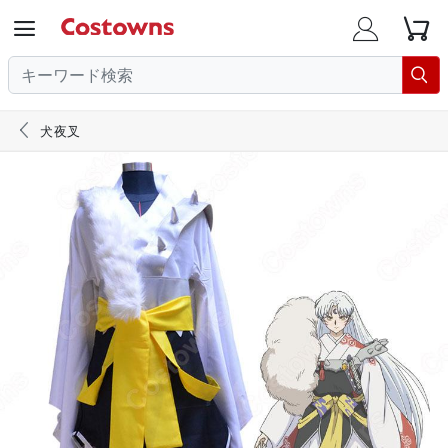





犬夜叉