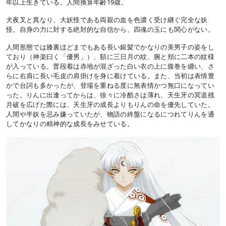
年以上生きている。人間換算年齢19歳。
犬夜叉と異なり、大妖怪である両親の血を色濃く受け継ぐ完全な妖
怪。自身の力に対する絶対的な自信から、四魂の玉にも関心がない。
人間形態では膝裏ほどまでもある長い銀髪でかなりの美男子の姿をし
ており（神楽曰く「優男」）、額に三日月の紋、腕と頬に二本の紋様
が入っている。普段着は赤地が混ざった白い衣の上に腹巻を纏い、さ
らに右肩に長い毛皮の肩掛けを身に着けている。また、当初は表情豊
かで台詞も多かったが、登場を重ねる度に無表情かつ無口になってい
った。りんに出逢ってからは、徐々に冷酷さは薄れ、天生牙の冥道残
月破を広げた際には、天生牙の成長よりもりんの命を優先していた。
人間や半妖を忌み嫌っていたが、物語の終盤になるにつれてりんを通
してかなりの精神的な成長をみせている。