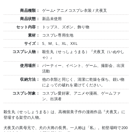
商品種類：
ゲーム• アニメコスプレ衣装 / 犬夜叉
商品状態：
新品未使用
セット内容：
トップス、ズボン、飾り物
素材：
コスプレ専用生地
サイズ：
S、M、L、XL、XXL
コスプレ人物：
殺生丸（せっしょうまる）『犬夜叉（いぬやし
ゃ）』
使用場所：
パーティー、イベント、ゲーム、撮影会、出演
活動
収納方法：
他の衣類と同じく、清潔に乾燥を保ち、鋭い物
によっての破れを避けてください。
コスプレ対象：
コスプレ愛好家、アニメや漫画、ゲームファ
ン、出演者
殺生丸（せっしょうまる）は、高橋留美子作の漫画作品『犬夜叉』に
登場する架空の人物。
犬夜叉の異母兄で、犬の大将の長男。一人称は「私」。初登場時で200