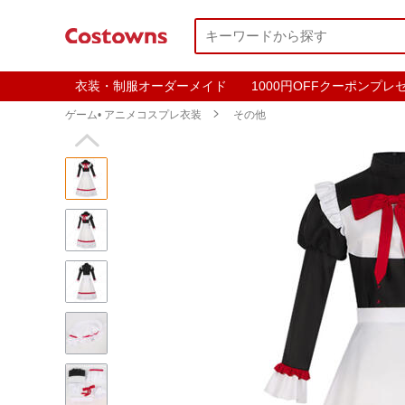
衣装・制服オーダーメイド
1000円OFFクーポンプレ
ゲーム• アニメコスプレ衣装

その他
