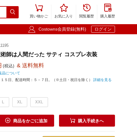





買い物かご
お気に入り
閲覧履歴
購入履歴

Costowns会員登録(無料)
ログイン
1195
術師は人間だった サティ コスプレ衣装
円
& 送料無料
(税込)
返品について
－１５日、配送時間：５－７日。（※土日・祝日を除く）
詳細を見る
L
XL
XXL


商品をかごに追加
購入手続きへ