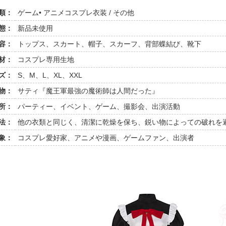
類：
ゲーム• アニメコスプレ衣装 / その他
態：
新品未使用
容：
トップス、スカート、帽子、スカーフ、背部蝶結び、靴下
材：
コスプレ専用生地
ズ：
S、M、L、XL、XXL
物：
サティ『魔王軍最強の魔術師は人間だった』
所：
パーティー、イベント、ゲーム、撮影会、出演活動
法：
他の衣類と同じく、清潔に乾燥を保ち、鋭い物によっての破れを
象：
コスプレ愛好家、アニメや漫画、ゲームファン、出演者