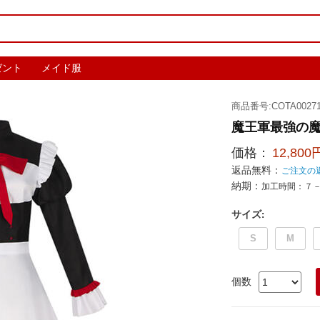
ゼント
メイド服
商品番号:COTA00271
魔王軍最強の魔
価格：
12,800
返品無料：
ご注文の
納期：
加工時間：７
サイズ
:
S
M
個数