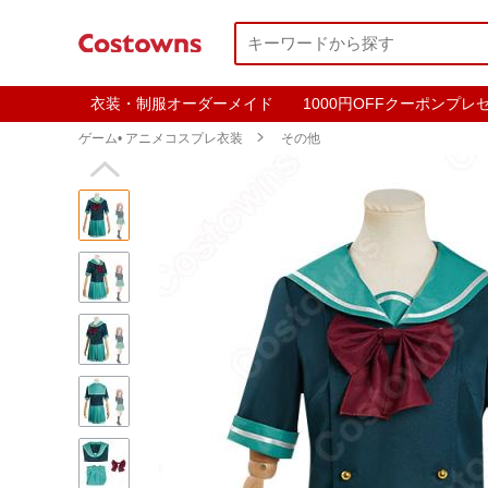
衣装・制服オーダーメイド
1000円OFFクーポンプレ
ゲーム• アニメコスプレ衣装

その他
