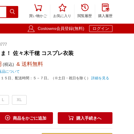





買い物かご
お気に入り
閲覧履歴
購入履歴

Costowns会員登録(無料)
ログイン
777
ま！ 佐々木千穂 コスプレ衣装
円
& 送料無料
(税込)
返品について
－１５日、配送時間：５－７日。（※土日・祝日を除く）
詳細を見る
L
XL


商品をかごに追加
購入手続きへ