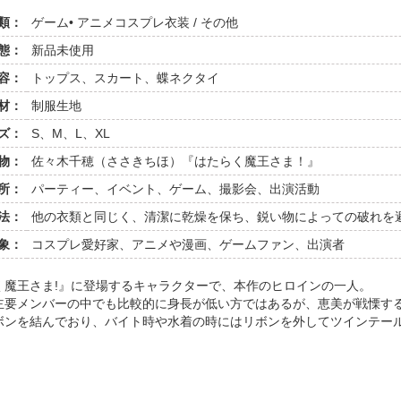
類：
ゲーム• アニメコスプレ衣装 / その他
態：
新品未使用
容：
トップス、スカート、蝶ネクタイ
材：
制服生地
ズ：
S、M、L、XL
物：
佐々木千穂（ささきちほ）『はたらく魔王さま！』
所：
パーティー、イベント、ゲーム、撮影会、出演活動
法：
他の衣類と同じく、清潔に乾燥を保ち、鋭い物によっての破れを
象：
コスプレ愛好家、アニメや漫画、ゲームファン、出演者
く魔王さま!』に登場するキャラクターで、本作のヒロインの一人。
主要メンバーの中でも比較的に身長が低い方ではあるが、恵美が戦慄す
ボンを結んでおり、バイト時や水着の時にはリボンを外してツインテー