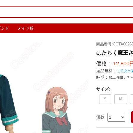
ゼント
メイド服
商品番号:COTA00268
はたらく魔王さ
価格：
12,800
返品無料：
ご注文の
納期：
加工時間：７
サイズ
:
S
M
個数