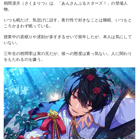
朔間凛月（さくまりつ）は、「あんさんぶるスターズ！」の登場人
物。
いつも眠たげ、気怠げに話す。夜行性で好きなことは睡眠、いつもと
ころかまわず眠っている。
授業中の居眠りや遅刻が多すぎるせいで留年したが、本人は気にして
いない。
三年生の朔間零は実の兄だが、彼への態度は素っ気ない。人に関わり
をもたれるのを嫌う。