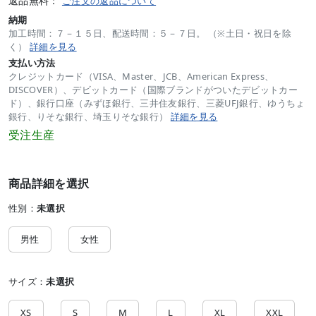
返品無料：
ご注文の返品について
納期
加工時間：７－１５日、配送時間：５－７日。 （※土日・祝日を除
く）
詳細を見る
支払い方法
クレジットカード（VISA、Master、JCB、American Express、
DISCOVER）、デビットカード（国際ブランドがついたデビットカー
ド）、銀行口座（みずほ銀行、三井住友銀行、三菱UFJ銀行、ゆうちょ
銀行、りそな銀行、埼玉りそな銀行）
詳細を見る
受注生産
商品詳細を選択
性別：
未選択
男性
女性
サイズ：
未選択
XS
S
M
L
XL
XXL