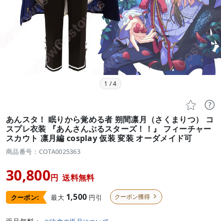
1
/
4


あんスタ！ 眠りから覚める者 朔間凛月（さくまりつ） コ
スプレ衣装 『あんさんぶるスターズ！！』 フィーチャー
スカウト 凛月編 cosplay 仮装 変装 オーダメイド可
商品番号：COTA0025363
30,800
円
送料無料
1,500
クーポン獲得
最大
円引
クーポン:
