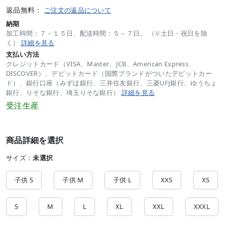
返品無料：
ご注文の返品について
納期
加工時間：７－１５日、配送時間：５－７日。 （※土日・祝日を除
く）
詳細を見る
支払い方法
クレジットカード（VISA、Master、JCB、American Express、
DISCOVER）、デビットカード（国際ブランドがついたデビットカー
ド）、銀行口座（みずほ銀行、三井住友銀行、三菱UFJ銀行、ゆうちょ
銀行、りそな銀行、埼玉りそな銀行）
詳細を見る
受注生産
商品詳細を選択
サイズ：
未選択
子供 S
子供 M
子供 L
XXS
XS
S
M
L
XL
XXL
XXXL