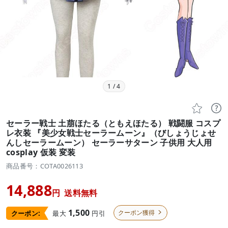
1
/
4


セーラー戦士 土萠ほたる（ともえほたる） 戦闘服 コスプ
レ衣装 『美少女戦士セーラームーン』（びしょうじょせ
んしセーラームーン） セーラーサターン 子供用 大人用
cosplay 仮装 変装
商品番号：COTA0026113
14,888
円
送料無料
1,500
クーポン獲得
最大
円引
クーポン:
