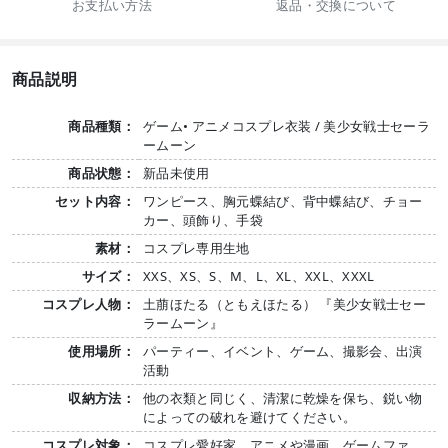
お支払い方法
返品・交換について
商品説明
商品種類：
ゲーム• アニメコスプレ衣装 / 美少女戦士セーラ
ームーン
商品状態：
新品未使用
セット内容：
ワンピース、胸元蝶結び、背中蝶結び、チョー
カー、頭飾り、手袋
素材：
コスプレ専用生地
サイズ：
XXS、XS、S、M、L、XL、XXL、XXXL
コスプレ人物：
土萠ほたる（ともえほたる） 『美少女戦士セー
ラームーン』
使用場所：
パーティー、イベント、ゲーム、撮影会、出演
活動
収納方法：
他の衣類と同じく、清潔に乾燥を保ち、鋭い物
によっての破れを避けてください。
コスプレ対象：
コスプレ愛好家、アニメや漫画、ゲームファ