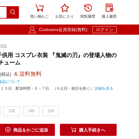





買い物かご
お気に入り
閲覧履歴
購入履歴

Costowns会員登録(無料)
ログイン
511
) 子供用 コスプレ衣装 『鬼滅の刃』の登場人物の
スチューム
& 送料無料
(税込)
返品について
－１５日、配送時間：５－７日。（※土日・祝日を除く）
詳細を見る
130
140
150


商品をかごに追加
購入手続きへ