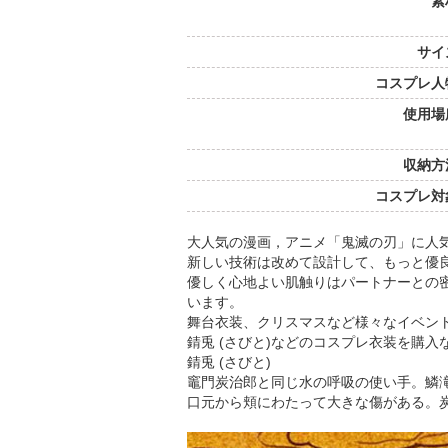
素
サイ
コスプレ人
使用場
収納方
コスプレ対
大人気の漫画，アニメ「鬼滅の刃」に人
新しい技術は改めて設計して、もっと優
優しく心地よい肌触りはパートナーとの
います。
舞台衣装、クリスマスなど様々なイベン
錆兎 (さびと)などのコスプレ衣装を購入
錆兎 (さびと)
竈門炭治郎と同じ水の呼吸の使い手。鱗
口元から頬にわたって大きな傷がある。