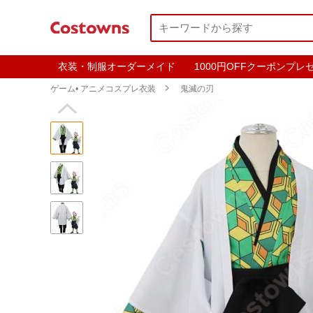
衣装・制服オーダーメイド
1000円OFFクーポンプレ
ゲーム• アニメコスプレ衣装

鬼滅の刃
