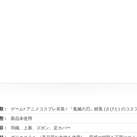
類：
ゲーム• アニメコスプレ衣装 / 『鬼滅の刃』錆兎 (さびと) のコス
態：
新品未使用
容：
羽織、上着、ズボン、足カバー