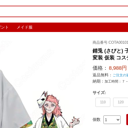
ゼント
メイド服
商品番号:COTA00101
錆兎 (さびと
変装 仮装 コ
価格：
8,988円
返品無料：
ご注文の
納期：
加工時間：７
サイズ
:
110
120
個数