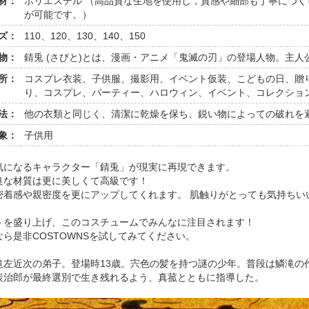
材：
ポリエステル （高品質な生地を使用し，質感や細部も丁寧につ
が可能です。）
ズ：
110、120、130、140、150
物：
錆兎 (さびと)とは、漫画・アニメ「鬼滅の刃」の登場人物。主人
所：
コスプレ衣装、子供服、撮影用、イベント仮装、こどもの日、贈
り、コスプレ、パーティー、ハロウィン、イベント、コレクショ
法：
他の衣類と同じく、清潔に乾燥を保ち、鋭い物によっての破れを
象：
子供用
気になるキャラクター「錆兎」が現実に再現できます。
良な材質は更に美しくて高級です！
密着感や親密度を更にアップしてくれます。 肌触りがとっても気持ちい
トを盛り上げ、このコスチュームでみんなに注目されます！
なら是非COSTOWNSを試してみてください。
滝左近次の弟子。登場時13歳。宍色の髪を持つ謎の少年。普段は鱗滝の
炭治郎が最終選別で生き残れるよう、真菰とともに指導した。