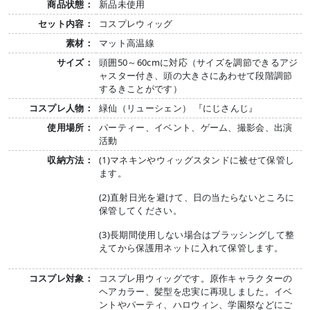
商品状態：
新品未使用
セット内容：
コスプレウィッグ
素材：
マット高温線
サイズ：
頭囲50～60cmに対応（サイズを調節できるアジ
ャスター付き、頭の大きさにあわせて段階調節
するきことがです）
コスプレ人物：
緑仙（リューシェン） 『にじさんじ』
使用場所：
パーティー、イベント、ゲーム、撮影会、出演
活動
収納方法：
(1)マネキンやウィッグスタンドに被せて保管し
ます。
(2)直射日光を避けて、日の当たらないところに
保管してください。
(3)長期間使用しない場合はブラッシングして整
えてから保護用ネットに入れて保管します。
コスプレ対象：
コスプレ用ウィッグです。原作キャラクターの
ヘアカラー、髪型を忠実に再現しました。イベ
ントやパーティ、ハロウィン、学園祭などにご