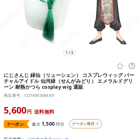
1
/
3


にじさんじ 緑仙（リューシェン） コスプレウィッグ バー
チャルアイドル 仙河緑（せんがみどり） エメラルドグリ
ーン 耐熱かつら cosplay wig 通販
商品番号：COTA002684301
5,600
円
送料無料
1,500
クーポン獲得
最大
円引
クーポン:
