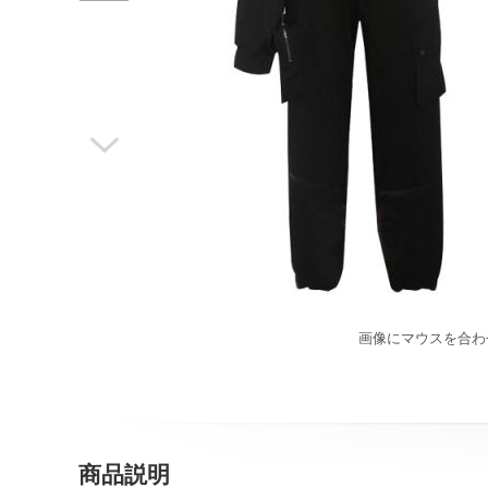

画像にマウスを合わ
商品説明