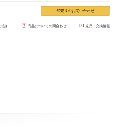
卸売りのお問い合わせ


に追加
商品についての問合わせ
返品・交換情報