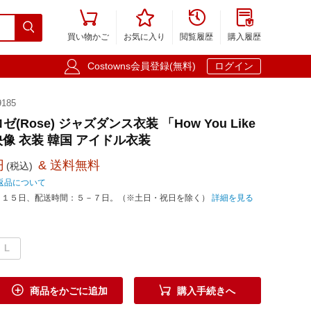





買い物かご
お気に入り
閲覧履歴
購入履歴

Costowns会員登録(無料)
ログイン
185
ロゼ(Rose) ジャズダンス衣装 「How You Like
ス映像 衣装 韓国 アイドル衣装
円
& 送料無料
(税込)
返品について
－１５日、配送時間：５－７日。（※土日・祝日を除く）
詳細を見る
L


商品をかごに追加
購入手続きへ