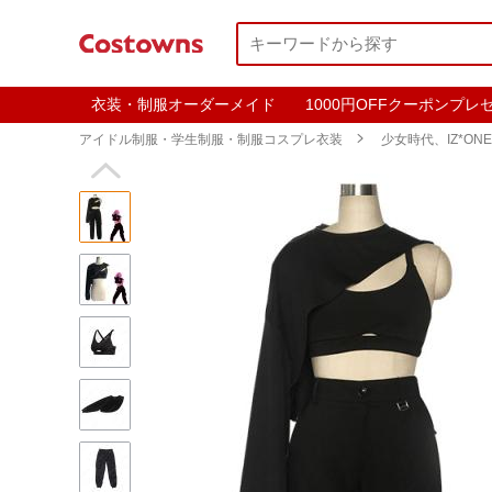
衣装・制服オーダーメイド
1000円OFFクーポンプレ
アイドル制服・学生制服・制服コスプレ衣装

少女時代、IZ*ONE
