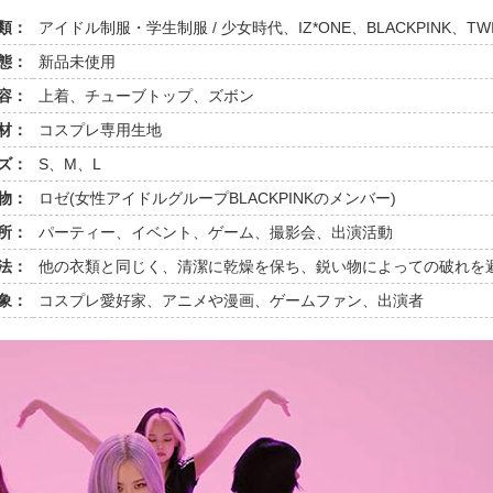
類：
アイドル制服・学生制服 / 少女時代、IZ*ONE、BLACKPINK、TWI
態：
新品未使用
容：
上着、チューブトップ、ズボン
材：
コスプレ専用生地
ズ：
S、M、L
物：
ロゼ(女性アイドルグループBLACKPINKのメンバー)
所：
パーティー、イベント、ゲーム、撮影会、出演活動
法：
他の衣類と同じく、清潔に乾燥を保ち、鋭い物によっての破れを
象：
コスプレ愛好家、アニメや漫画、ゲームファン、出演者