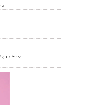
CE
避けてください。