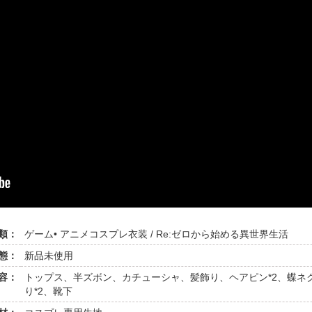
類：
ゲーム• アニメコスプレ衣装 / Re:ゼロから始める異世界生活
態：
新品未使用
容：
トップス、半ズボン、カチューシャ、髪飾り、ヘアピン*2、蝶ネク
り*2、靴下