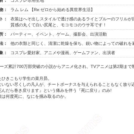
材：
コスプレ専用生地
物：
ラム レム 【Re:ゼロから始める異世界生活】
ト：
衣装はへそ出しスタイルで透け感のあるライとブルーのフリルが
質感の丸くて白い尻尾と、モコモコのウサ耳です！
所：
パーティー、イベント、ゲーム、撮影会、出演活動
法：
他の衣類と同じく、清潔に乾燥を保ち、鋭い物によっての破れを
象：
コスプレ愛好家、アニメや漫画、ゲームファン、出演者
ーズ累計700万部突破の小説からアニメ化され、TVアニメは第2期まで
たひきこもり学生の菜月昴。
ないない尽くしの凡人が、チートボーナスを与えられることもなく放り
死んだら巻き戻ります』という痛みを伴う『死に戻り』のみ!
彼は何度死に、なにを掴み取るのか。