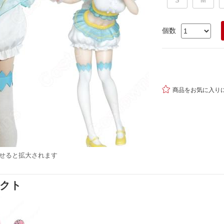
S
M
個数

商品をお気に入り
せると拡大されます
ダクト