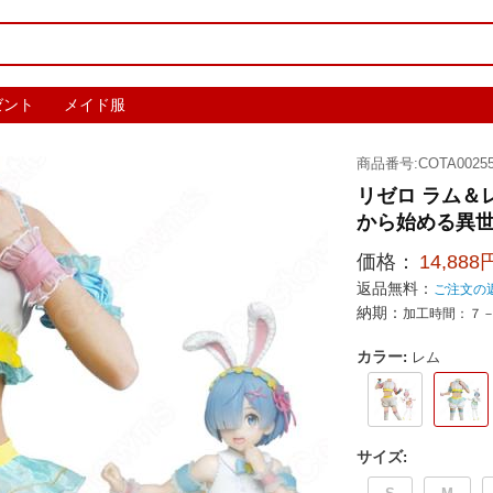
ゼント
メイド服
商品番号:COTA00255
リゼロ ラム＆
から始める異世界
価格：
14,888
返品無料：
ご注文の
納期：
加工時間：７
カラー
:
レム
サイズ
: