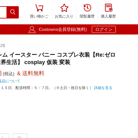





買い物かご
お気に入り
閲覧履歴
購入履歴

Costowns会員登録(無料)
ログイン
70
レム イースター バニー コスプレ衣装【Re:ゼロ
生活】 cosplay 仮装 変装
円
& 送料無料
(税込)
返品について
－１５日、配送時間：５－７日。（※土日・祝日を除く）
詳細を見る