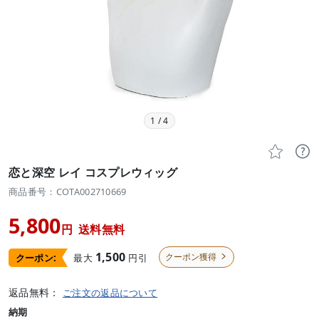
1
/
4


恋と深空 レイ コスプレウィッグ
商品番号：COTA002710669
5,800
円
送料無料
1,500
クーポン獲得
最大
円引
クーポン:

返品無料：
ご注文の返品について
納期