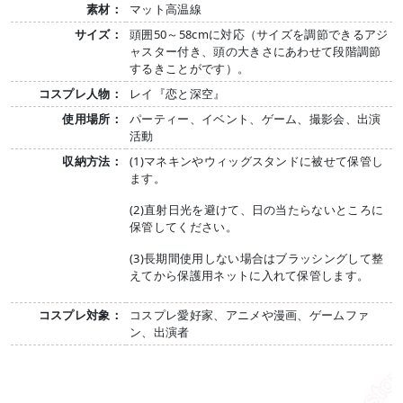
素材：
マット高温線
サイズ：
頭囲50～58cmに対応（サイズを調節できるアジ
ャスター付き、頭の大きさにあわせて段階調節
するきことがです）。
コスプレ人物：
レイ『恋と深空』
使用場所：
パーティー、イベント、ゲーム、撮影会、出演
活動
収納方法：
(1)マネキンやウィッグスタンドに被せて保管し
ます。
(2)直射日光を避けて、日の当たらないところに
保管してください。
(3)長期間使用しない場合はブラッシングして整
えてから保護用ネットに入れて保管します。
コスプレ対象：
コスプレ愛好家、アニメや漫画、ゲームファ
ン、出演者