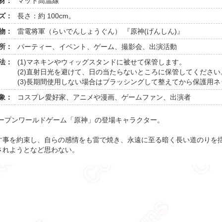
材：
マット高温線
ズ：
長さ：約 100cm。
物：
雷電将軍（らいでんしょうぐん） 『原神(げんしん)』
所：
パーティー、イベント、ゲーム、撮影会、出演活動
法：
(1)マネキンやウィッグスタンドに被せて保管します。
(2)直射日光を避けて、日の当たらないところに保管してください
(3)長期間使用しない場合はブラッシングして整えてから保護用
象：
コスプレ愛好家、アニメや漫画、ゲームファン、出演者
オープンワールドゲーム「原神」の登場キャラクター。
す事を約束し、自らの感情をも雷で焼き、永遠に至る暗く長い道のりを
されようとなど思わない。