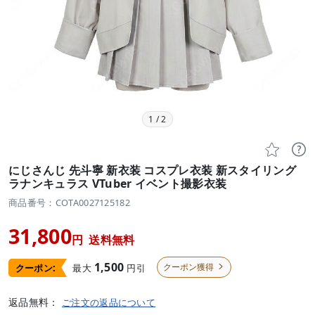
1
/
2


にじさんじ 先斗寧 新衣装 コスプレ衣装 新スタイリング
ラナンキュラス VTuber イベント撮影衣装
商品番号：COTA0027125182
31,800
円
送料無料
1,500
クーポン獲得
最大
円引
クーポン:

返品無料：
ご注文の返品について