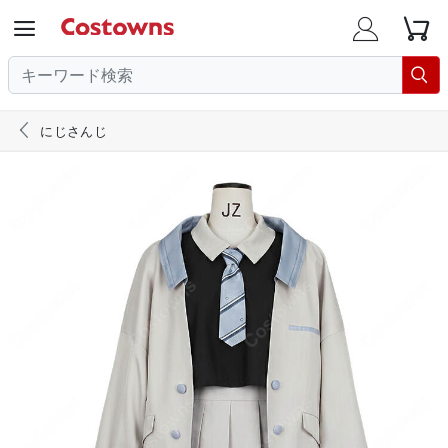





にじさんじ