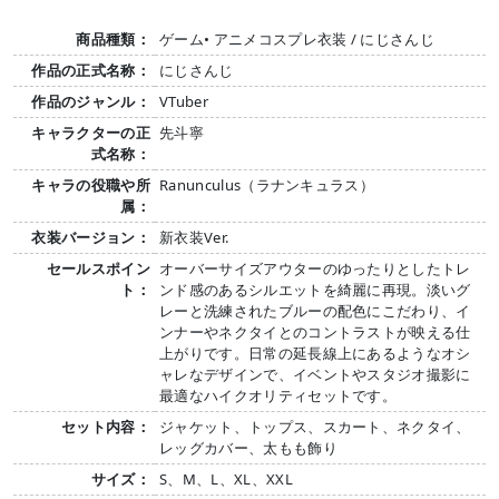
商品種類：
ゲーム• アニメコスプレ衣装 / にじさんじ
作品の正式名称：
にじさんじ
作品のジャンル：
VTuber
キャラクターの正
先斗寧
式名称：
キャラの役職や所
Ranunculus（ラナンキュラス）
属：
衣装バージョン：
新衣装Ver.
セールスポイン
オーバーサイズアウターのゆったりとしたトレ
ト：
ンド感のあるシルエットを綺麗に再現。淡いグ
レーと洗練されたブルーの配色にこだわり、イ
ンナーやネクタイとのコントラストが映える仕
上がりです。日常の延長線上にあるようなオシ
ャレなデザインで、イベントやスタジオ撮影に
最適なハイクオリティセットです。
セット内容：
ジャケット、トップス、スカート、ネクタイ、
レッグカバー、太もも飾り
サイズ：
S、M、L、XL、XXL