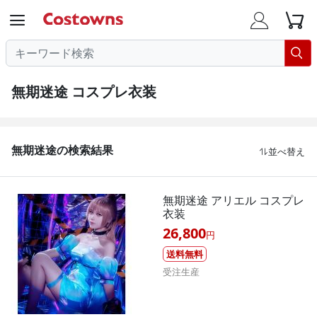




無期迷途 コスプレ衣装
無期迷途の検索結果
並べ替え

無期迷途 アリエル コスプレ
衣装
26,800
円
送料無料
受注生産