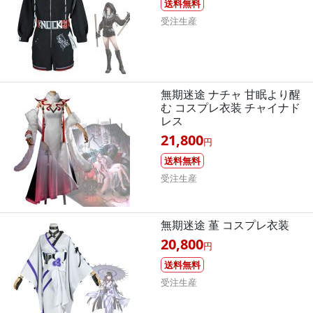
送料無料
受注生産
無期迷途 ナチャ 甘眠より醒
む コスプレ衣装 チャイナド
レス
21,800
円
送料無料
受注生産
無期迷途 堇 コスプレ衣装
20,800
円
送料無料
受注生産