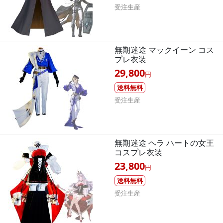
受注生産
無期迷途 マックイーン コス
プレ衣装
29,800
円
送料無料
受注生産
無期迷途 ヘラ ハートの女王
コスプレ衣装
23,800
円
送料無料
受注生産