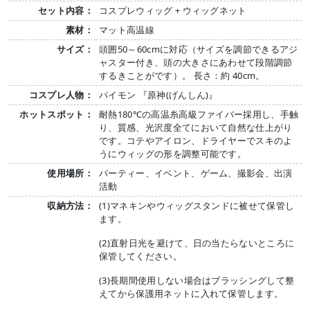
セット内容：
コスプレウィッグ + ウィッグネット
素材：
マット高温線
サイズ：
頭囲50～60cmに対応（サイズを調節できるアジ
ャスター付き、頭の大きさにあわせて段階調節
するきことがです）。 長さ：約 40cm。
コスプレ人物：
パイモン 『原神(げんしん)』
ホットスポット：
耐熱180℃の高温糸高級ファイバー採用し、手触
り、質感、光沢度全てにおいて自然な仕上がり
です。コテやアイロン、ドライヤーでスキのよ
うにウィッグの形を調整可能です。
使用場所：
パーティー、イベント、ゲーム、撮影会、出演
活動
収納方法：
(1)マネキンやウィッグスタンドに被せて保管し
ます。
(2)直射日光を避けて、日の当たらないところに
保管してください。
(3)長期間使用しない場合はブラッシングして整
えてから保護用ネットに入れて保管します。