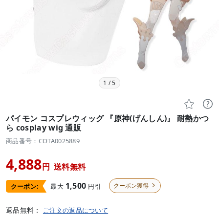
1
/
5


パイモン コスプレウィッグ 『原神(げんしん)』 耐熱かつ
ら cosplay wig 通販
商品番号：COTA0025889
4,888
円
送料無料
1,500
クーポン獲得
最大
円引
クーポン:

返品無料：
ご注文の返品について