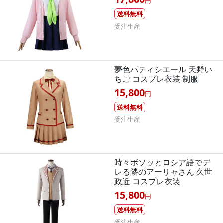
円
送料無料
受注生産
夢色パティシエール 天野い
ちご コスプレ衣装 制服
15,800
円
送料無料
受注生産
時々ボソッとロシア語でデ
レる隣のアーリャさん 久世
政近 コスプレ衣装
15,800
円
送料無料
受注生産