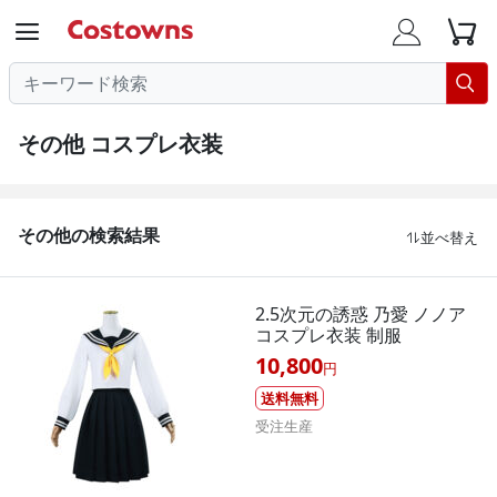




その他 コスプレ衣装
その他の検索結果
並べ替え

2.5次元の誘惑 乃愛 ノノア
コスプレ衣装 制服
10,800
円
送料無料
受注生産