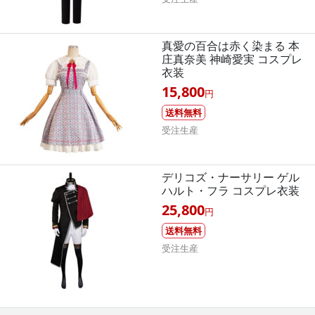
真愛の百合は赤く染まる 本
庄真奈美 神崎愛実 コスプレ
衣装
15,800
円
送料無料
受注生産
デリコズ・ナーサリー ゲル
ハルト・フラ コスプレ衣装
25,800
円
送料無料
受注生産