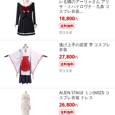
レる隣のアーリャさん アリ
サ・ミハイロヴナ・九条 コ
スプレ衣装...
18,800
円
送料無料
受注生産
逃げ上手の若君 雫 コスプレ
衣装
27,800
円
送料無料
受注生産
ALIEN STAGE ミジ(MIZI) コ
スプレ衣装 ドレス
26,800
円
送料無料