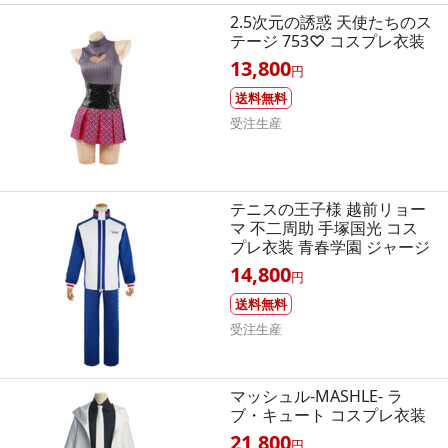
2.5次元の誘惑 天使たちのス
テージ 753♡ コスプレ衣装
13,800
円
送料無料
受注生産
テニスの王子様 越前リョー
マ 不二周助 手塚国光 コス
プレ衣装 青春学園 ジャージ
14,800
円
送料無料
受注生産
マッシュル-MASHLE- ラ
ブ・キュート コスプレ衣装
21,800
円