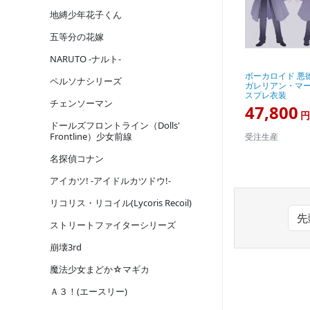
地縛少年花子くん
五等分の花嫁
NARUTO -ナルト-
ボーカロイド 悪
ペルソナシリーズ
ガレリアン・マーロ
スプレ衣装
チェンソーマン
47,800
円
ドールズフロントライン（Dolls'
Frontline）少女前線
受注生産
名探偵コナン
アイカツ! -アイドルカツドウ!-
リコリス・リコイル(Lycoris Recoil)
先
ストリートファイターシリーズ
崩壊3rd
魔法少女まどか☆マギカ
Ａ３！(エースリー)