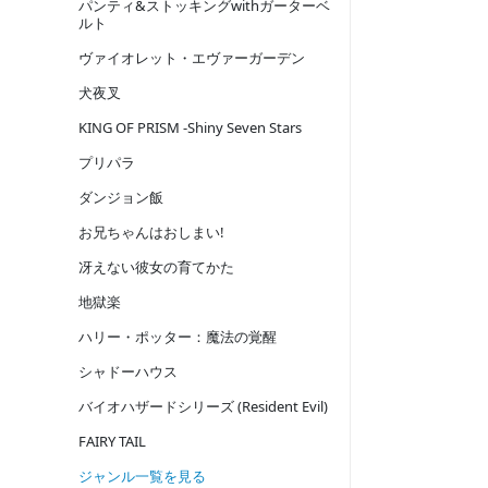
パンティ&ストッキングwithガーターベ
ルト
ヴァイオレット・エヴァーガーデン
犬夜叉
KING OF PRISM -Shiny Seven Stars
プリパラ
ダンジョン飯
お兄ちゃんはおしまい!
冴えない彼女の育てかた
地獄楽
ハリー・ポッター：魔法の覚醒
シャドーハウス
バイオハザードシリーズ (Resident Evil)
FAIRY TAIL
ジャンル一覧を見る