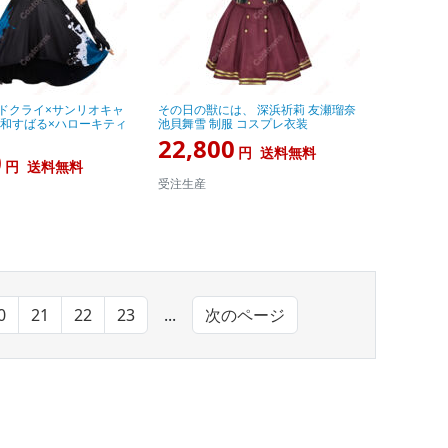
ドクライ×サンリオキャ
その日の獣には、 深浜祈莉 友瀬瑠奈
安和すばる×ハローキティ
池貝舞雪 制服 コスプレ衣装
22,800
円
送料無料
0
円
送料無料
受注生産
0
21
22
23
...
次のページ