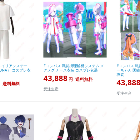
E（エイリアンステー
#コンパス 戦闘摂理解析システム メ
#コンパス 
UNA） コスプレ衣
グメグ ナース衣装 コスプレ衣装
ーちゃん 医
衣装
43,888
円
送料無料
43,88
送料無料
受注生産
受注生産