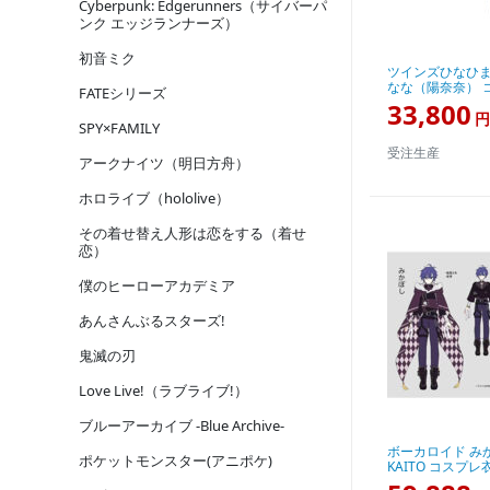
Cyberpunk: Edgerunners（サイバーパ
ンク エッジランナーズ）
初音ミク
ツインズひなひま
なな（陽奈奈） 
FATEシリーズ
33,800
円
SPY×FAMILY
受注生産
アークナイツ（明日方舟）
ホロライブ（hololive）
その着せ替え人形は恋をする（着せ
恋）
僕のヒーローアカデミア
あんさんぶるスターズ!
鬼滅の刃
Love Live!（ラブライブ!）
ブルーアーカイブ -Blue Archive-
ボーカロイド みかぼし
ポケットモンスター(アニポケ)
KAITO コスプレ