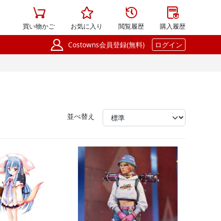




買い物かご
お気に入り
閲覧履歴
購入履歴

Costowns会員登録(無料)
ログイン
並べ替え