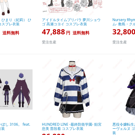
 ひまり（妃莉） ひ
アイドルタイムプリパラ 夢川ショウ
Nursery R
コスプレ衣装
ゴ 高瀬コヨイ コスプレ衣装
ム- 敷島・ク
47,888
32,80
送料無料
円
送料無料
受注生産
受注生産
 3106。 feat.
HUNDRED LINE -最終防衛学園- 飴宮
悪役令嬢転生
衣装
怠美 普段着 コスプレ衣装
ーヴェルヌ ゴシ
装