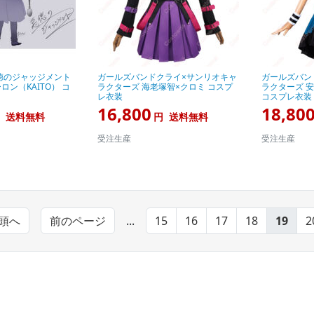
徳のジャッジメント
ガールズバンドクライ×サンリオキャ
ガールズバン
ン（KAITO） コ
ラクターズ 海老塚智×クロミ コスプ
ラクターズ 
レ衣装
コスプレ衣装
16,800
18,80
送料無料
円
送料無料
受注生産
受注生産
頭へ
前のページ
...
15
16
17
18
19
2