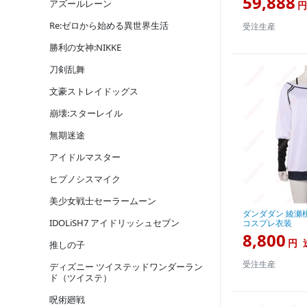
59,888
アズールレーン
円
Re:ゼロから始める異世界生活
受注生産
勝利の女神:NIKKE
刀剣乱舞
文豪ストレイドッグス
崩壊:スターレイル
無期迷途
アイドルマスター
ヒプノシスマイク
美少女戦士セーラームーン
ダンダダン 綾瀬桃
IDOLiSH7 アイドリッシュセブン
コスプレ衣装
8,800
円
推しの子
受注生産
ディズニー ツイステッドワンダーラン
ド（ツイステ）
呪術廻戦