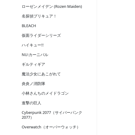
ローゼンメイデン (Rozen Maiden)
名探偵プリキュア！
BLEACH
仮面ライダーシリーズ
ハイキュー!!
NU:カーニバル
ギルティギア
魔法少女にあこがれて
炎炎ノ消防隊
小林さんちのメイドラゴン
進撃の巨人
Cyberpunk 2077（サイバーパンク
2077）
Overwatch（オーバーウォッチ）