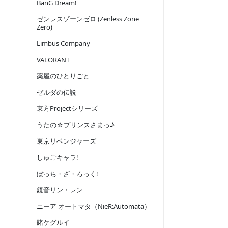
BanG Dream!
ゼンレスゾーンゼロ (Zenless Zone
Zero)
Limbus Company
VALORANT
薬屋のひとりごと
ゼルダの伝説
東方Projectシリーズ
うたの☆プリンスさまっ♪
東京リベンジャーズ
しゅごキャラ!
ぼっち・ざ・ろっく!
鏡音リン・レン
ニーア オートマタ（NieR:Automata）
賭ケグルイ