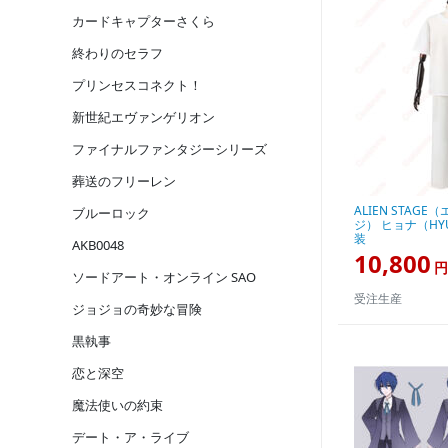
カードキャプターさくら
終わりのセラフ
プリンセスコネクト！
新世紀エヴァンゲリオン
ファイナルファンタジーシリーズ
葬送のフリーレン
ALIEN STAG
ブルーロック
ジ） ヒョナ（HY
装
AKB0048
10,800
円
ソードアート・オンライン SAO
受注生産
ジョジョの奇妙な冒険
黒執事
恋と深空
魔法使いの約束
デート・ア・ライブ