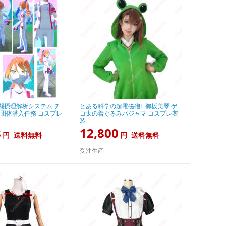
戦闘摂理解析システム チ
とある科学の超電磁砲T 御坂美琴 ゲ
療団体潜入任務 コスプレ
コ太の着ぐるみパジャマ コスプレ衣
装
8
12,800
円
送料無料
円
送料無料
受注生産