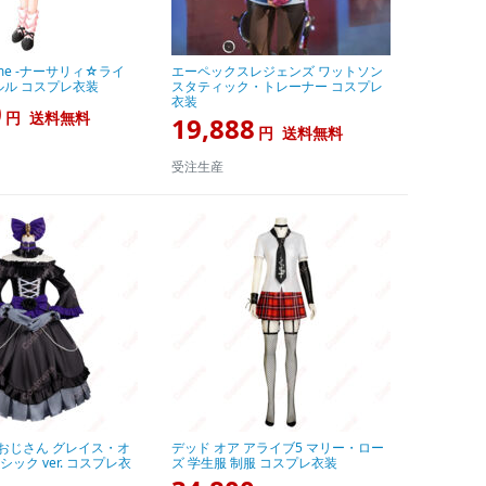
hyme -ナーサリィ☆ライ
エーペックスレジェンズ ワットソン
ルル コスプレ衣装
スタティック・トレーナー コスプレ
衣装
0
円
送料無料
19,888
円
送料無料
受注生産
おじさん グレイス・オ
デッド オア アライブ5 マリー・ロー
ック ver. コスプレ衣
ズ 学生服 制服 コスプレ衣装