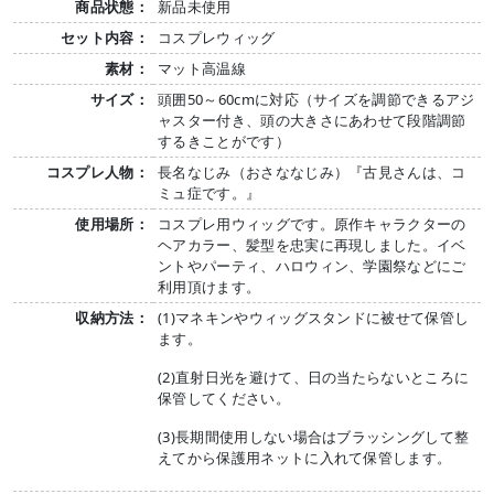
商品状態：
新品未使用
セット内容：
コスプレウィッグ
素材：
マット高温線
サイズ：
頭囲50～60cmに対応（サイズを調節できるアジ
ャスター付き、頭の大きさにあわせて段階調節
するきことがです）
コスプレ人物：
長名なじみ（おさななじみ）『古見さんは、コ
ミュ症です。』
使用場所：
コスプレ用ウィッグです。原作キャラクターの
ヘアカラー、髪型を忠実に再現しました。イベ
ントやパーティ、ハロウィン、学園祭などにご
利用頂けます。
収納方法：
(1)マネキンやウィッグスタンドに被せて保管し
ます。
(2)直射日光を避けて、日の当たらないところに
保管してください。
(3)長期間使用しない場合はブラッシングして整
えてから保護用ネットに入れて保管します。