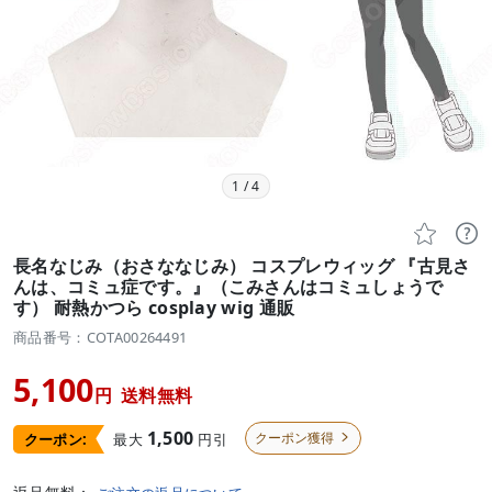
1
/
4


長名なじみ（おさななじみ） コスプレウィッグ 『古見さ
んは、コミュ症です。』（こみさんはコミュしょうで
す） 耐熱かつら cosplay wig 通販
商品番号：COTA00264491
5,100
円
送料無料
1,500
クーポン獲得
最大
円引
クーポン:
