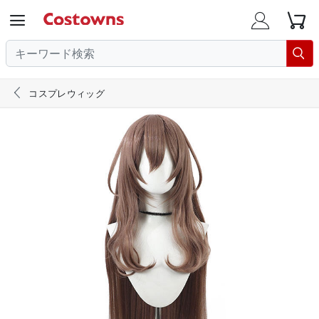





コスプレウィッグ