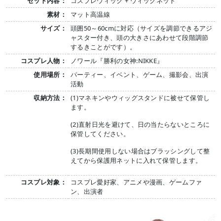
セット内容：
コスプレウィッグ + ウィッグネット
素材：
マット高温線
サイズ：
頭囲50～60cmに対応（サイズを調節できるアジ
ャスター付き、頭の大きさにあわせて段階調節
するきことがです）。
コスプレ人物：
ノワール『勝利の女神:NIKKE』
使用場所：
パーティー、イベント、ゲーム、撮影会、出演
活動
収納方法：
(1)マネキンやウィッグスタンドに被せて保管し
ます。
(2)直射日光を避けて、日の当たらないところに
保管してください。
(3)長期間使用しない場合はブラッシングして整
えてから保護用ネットに入れて保管します。
コスプレ対象：
コスプレ愛好家、アニメや漫画、ゲームファ
ン、出演者