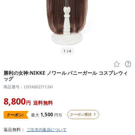
1
/
4


勝利の女神:NIKKE ノワール バニーガール コスプレウィ
ッグ
商品番号：COTA002711241
8,800
円
送料無料
1,500
クーポン獲得
最大
円引
クーポン:

返品無料：
ご注文の返品について