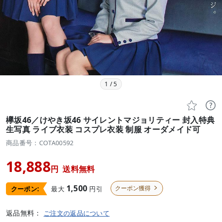
1
/
5


欅坂46／けやき坂46 サイレントマジョリティー 封入特典
生写真 ライブ衣装 コスプレ衣装 制服 オーダメイド可
商品番号：COTA00592
18,888
円
送料無料
1,500
クーポン獲得
最大
円引
クーポン:

返品無料：
ご注文の返品について