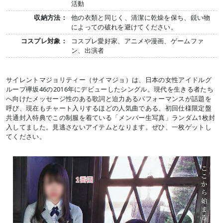
活動
収納方法：
他の衣類と同じく、清潔に乾燥を保ち、鋭い物
によっての破れを避けてください。
コスプレ対象：
コスプレ愛好家、アニメや漫画、ゲームファ
ン、出演者
サイレントマジョリティー（サイマジョ）は、日本の女性アイドルグ
ループ欅坂46の2016年にデビューしたシングル。現代を生きる者たち
へ向けたメッセージ性のある歌詞と迫力あるパフォーマンスが話題を
呼び、現在もチャート入りするほどの人気曲である。初回仕様限定盤
共通封入特典でこの制服を着ている「メンバー生写真」ランダム1枚封
入してました。見逃さないアイテムとなります。ぜひ、一枚ゲットし
てください。