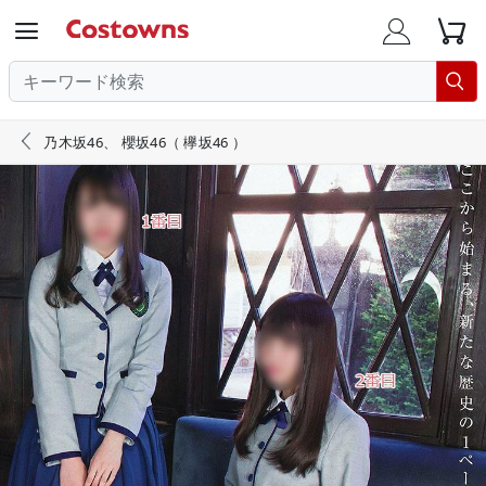





乃木坂46、 櫻坂46（ 欅坂46 ）