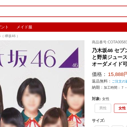
ゼント
メイド服
（ 欅坂46 ）
商品番号:COTA0058
乃木坂46 セブ
と野菜ジュース
オーダメイド
価格：
15,888
返品無料：
ご注文の
納期：
加工時間：７
対象
:
女性
男性
女性
サイズ
: