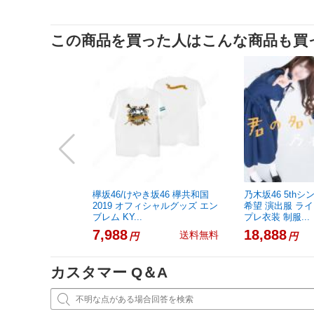
この商品を買った人はこんな商品も買
欅坂46/けやき坂46 欅共和国
乃木坂46 5th
2019 オフィシャルグッズ エン
希望 演出服 ラ
ブレム KY...
プレ衣装 制服...
7,988
18,888
送料無料
円
円
カスタマー Q＆A
