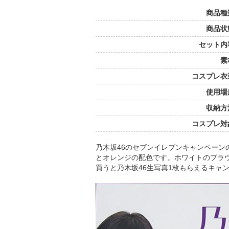
商品種
商品状
セット内
素
コスプレ衣
使用場
収納方
コスプレ対
乃木坂46のセブンイレブンキャンペーン
とオレンジの配色です。ホワイトのブラ
買うと乃木坂46生写真1枚もらえるキャ