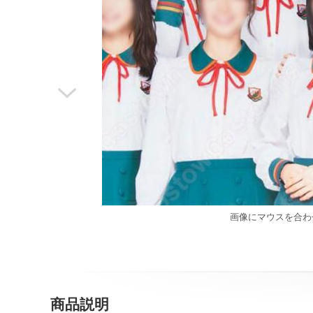

画像にマウスを合わ
商品説明