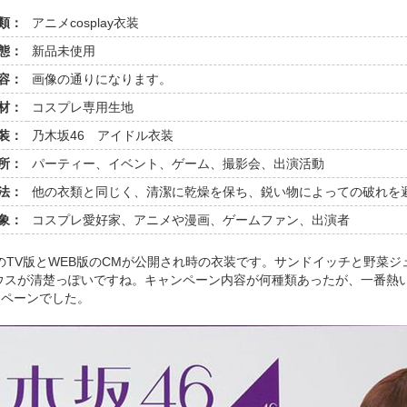
類：
アニメcosplay衣装
態：
新品未使用
容：
画像の通りになります。
材：
コスプレ専用生地
装：
乃木坂46 アイドル衣装
所：
パーティー、イベント、ゲーム、撮影会、出演活動
法：
他の衣類と同じく、清潔に乾燥を保ち、鋭い物によっての破れを
象：
コスプレ愛好家、アニメや漫画、ゲームファン、出演者
のTV版とWEB版のCMが公開され時の衣装です。サンドイッチと野菜
ウスが清楚っぽいですね。キャンペーン内容が何種類あったが、一番熱
ンペーンでした。