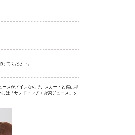
避けてください。
ジュースがメインなので、スカートと襟は緑
いには「サンドイッチ＋野菜ジュース」を