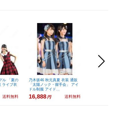
ングル 「夏の
乃木坂46 秋元真夏 衣装 通販
乃木坂46 MVダンス服
出服 ライブ衣
「太陽ノック・握手会」 アイ
販 「何度目の青空か？
ドル制服 アイド...
ドル制服 アイ...
16,888
19,888
送料無料
送料無料
円
円