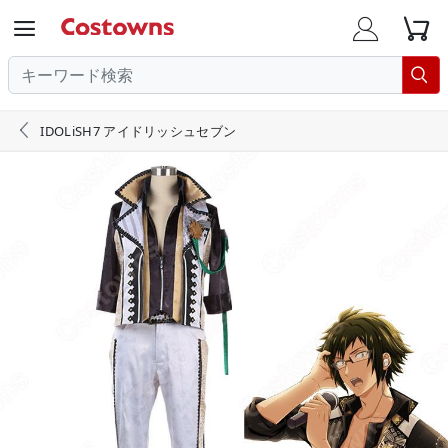





IDOLiSH7 アイドリッシュセブン