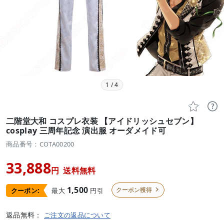
1
/
4


二階堂大和 コスプレ衣装 【アイドリッシュセブン】
cosplay 三周年記念 演出服 オーダメイド可
商品番号：COTA00200
33,888
円
送料無料
1,500
クーポン獲得
最大
円引
クーポン:

返品無料：
ご注文の返品について