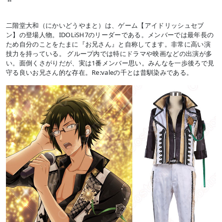
二階堂大和（にかいどうやまと）は、ゲーム【アイドリッシュセブ
ン】の登場人物。IDOLiSH7のリーダーである。メンバーでは最年長の
ため自分のことをたまに『お兄さん』と自称してます。非常に高い演
技力を持っている。 グループ内では特にドラマや映画などの出演が多
い。面倒くさがりだが、実は1番メンバー思い。みんなを一歩後ろで見
守る良いお兄さん的な存在。Re:valeの千とは昔馴染みである。