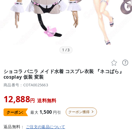
1
/
3


ショコラ バニラ メイド水着 コスプレ衣装 『ネコぱら』
cosplay 仮装 変装
商品番号：COTA0025663
12,888
円
送料無料
1,500
クーポン獲得
最大
円引
クーポン:

返品無料：
ご注文の返品について