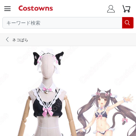





ネコぱら