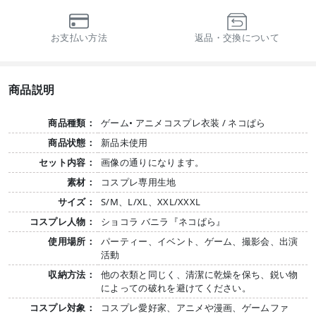
お支払い方法
返品・交換について
商品説明
商品種類：
ゲーム• アニメコスプレ衣装 / ネコぱら
商品状態：
新品未使用
セット内容：
画像の通りになります。
素材：
コスプレ専用生地
サイズ：
S/M、L/XL、XXL/XXXL
コスプレ人物：
ショコラ バニラ『ネコぱら』
使用場所：
パーティー、イベント、ゲーム、撮影会、出演
活動
収納方法：
他の衣類と同じく、清潔に乾燥を保ち、鋭い物
によっての破れを避けてください。
コスプレ対象：
コスプレ愛好家、アニメや漫画、ゲームファ