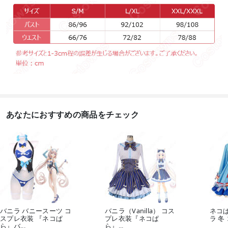
あなたにおすすめの商品をチェック
バニラ バニースーツ コ
バニラ（Vanilla） コス
ネコぱ
スプレ衣装 『ネコぱ
プレ衣装『ネコぱ
ラ 冬
ら』バ...
ら』...