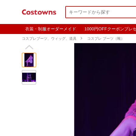
衣装・制服オーダーメイド
1000円OFFクーポンプレ
コスプレブーツ、ウィッグ、道具

コスプレ ブーツ（靴）
