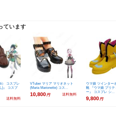
っています
ti） コスプレ
VTuber マリア マリオネット
ウマ娘 ツインター
ん)』 コスプ
(Maria Marionette) コス...
靴 『ウマ娘 プリ
ー』 コスプレ シ...
10,800
送料無料
円
9,800
送料無料
円