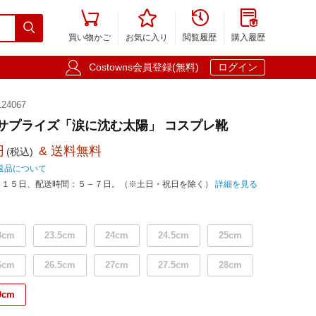





買い物かご
お気に入り
閲覧履歴
購入履歴

Costowns会員登録(無料)
ログイン
24067
ームサプライズ「涙に沈む太陽」 コスプレ靴
円
& 送料無料
(税込)
返品について
－１５日、配送時間：５－７日。（※土日・祝日を除く）
詳細を見る
3cm
23.5cm
24cm
24.5cm
25cm
6cm
26.5cm
27cm
27.5cm
28cm
9cm