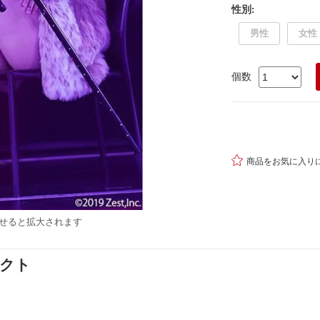
性別
:
男性
女性
個数

商品をお気に入り
せると拡大されます
ダクト