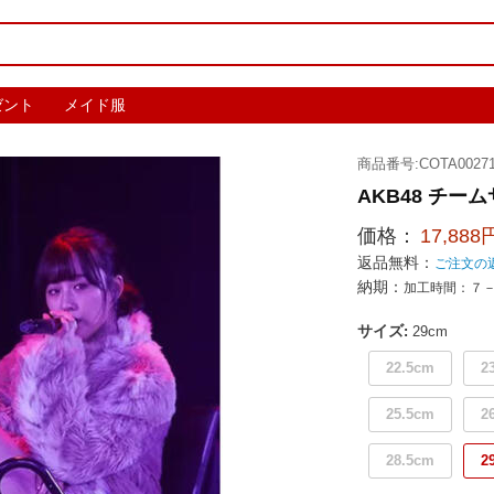
ゼント
メイド服
商品番号:COTA00271
AKB48 チ
価格：
17,888
返品無料：
ご注文の
納期：
加工時間：７
サイズ
:
29cm
22.5cm
2
25.5cm
2
28.5cm
2