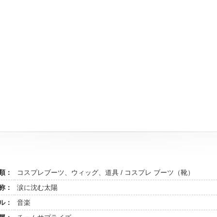
類：
コスプレブーツ、ウィッグ、道具 / コスプレ ブーツ（靴）
称：
涙に沈む太陽
ル：
音楽