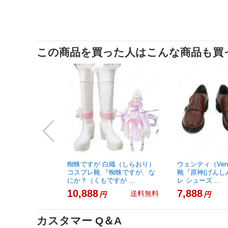
この商品を買った人はこんな商品も買
蜘蛛ですが 白織（しらおり）
ウェンティ（Ven
コスプレ靴 『蜘蛛ですが、な
靴『原神(げんし
にか？（くもですが ...
レ シューズ ...
10,888
7,888
送料無料
円
円
カスタマー Q＆A