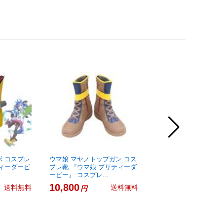
ボ コスプレ
ウマ娘 マヤノトップガン コス
勝利の女神:NIKKE 
ティーダービ
プレ靴 『ウマ娘 プリティーダ
コスプレ靴
ービー』 コスプレ...
13,800
円
10,800
送料無料
送料無料
円