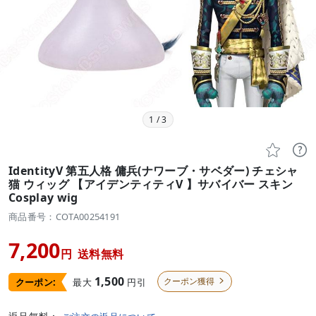
1
/
3


IdentityV 第五人格 傭兵(ナワーブ・サベダー) チェシャ
猫 ウィッグ 【アイデンティティV 】サバイバー スキン
Cosplay wig
商品番号：COTA00254191
7,200
円
送料無料
1,500
クーポン獲得
最大
円引
クーポン:
