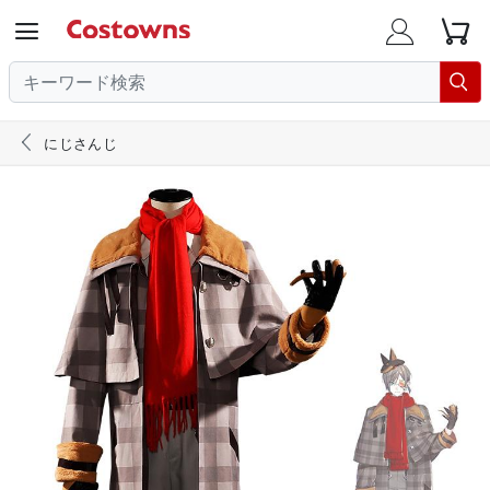





にじさんじ