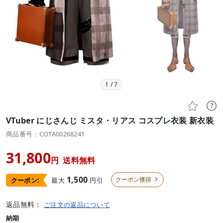
1
/
7


VTuber にじさんじ ミスタ・リアス コスプレ衣装 新衣装
商品番号：COTA00268241
31,800
円
送料無料
1,500
クーポン獲得
最大
円引
クーポン:

返品無料：
ご注文の返品について
納期