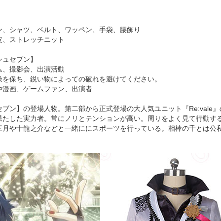
ン、シャツ、ベルト、ワッペン、手袋、腰飾り
皮、ストレッチニット
シュセブン】
ム、撮影会、出演活動
燥を保ち、鋭い物によっての破れを避けてください。
や漫画、ゲームファン、出演者
ブン】の登場人物。第二部から正式登場の大人気ユニット『Re:vale
果たした実力者。常にノリとテンションが高い。周りをよく見て行動す
三月や十龍之介などと一緒ににスポーツを行っている。相棒の千とは公