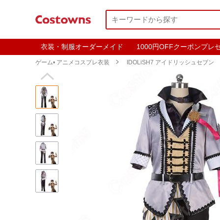
衣装・制服オーダーメイド
1000円OFFクーポンプレ
ゲーム• アニメコスプレ衣装

IDOLiSH7 アイドリッシュセブン
