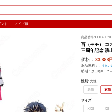
ゼント
メイド服
商品番号:COTA0020
百（モモ） コス
三周年記念 演
価格：
33,888
返品無料：
ご注文の
納期：
加工時間：７
性別
:
女性
男性
女性
サイズ
:
XXS
XS