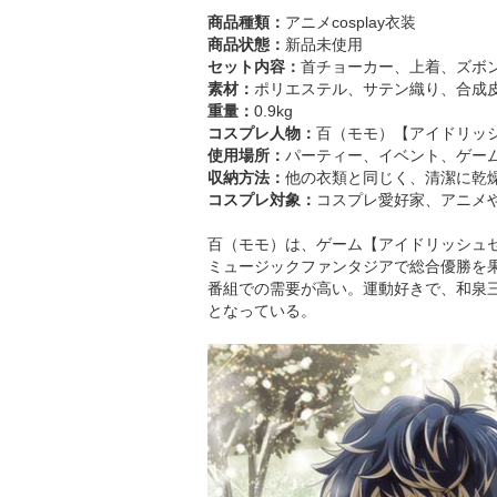
商品種類：
アニメcosplay衣装
商品状態：
新品未使用
セット内容：
首チョーカー、上着、ズボ
素材：
ポリエステル、サテン織り、合成
重量：
0.9kg
コスプレ人物：
百（モモ）【アイドリッ
使用場所：
パーティー、イベント、ゲー
収納方法：
他の衣類と同じく、清潔に乾
コスプレ対象：
コスプレ愛好家、アニメ
百（モモ）は、ゲーム【アイドリッシュセ
ミュージックファンタジアで総合優勝を
番組での需要が高い。運動好きで、和泉
となっている。