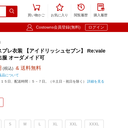





買い物かご
お気に入り
閲覧履歴
購入履歴

Costowns会員登録(無料)
ログイン
3
プレ衣装 【アイドリッシュセブン】 Re:vale
出服 オーダメイド可
円
& 送料無料
(税込)
返品について
－１５日、配送時間：５－７日。（※土日・祝日を除く）
詳細を見る
S
M
L
XL
XXL
XXXL