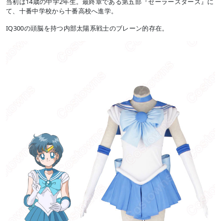
当初は14歳の中学2年生。最終章である第五部『セーラースターズ』に
て、十番中学校から十番高校へ進学。
IQ300の頭脳を持つ内部太陽系戦士のブレーン的存在。