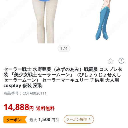
1
/
4


セーラー戦士 水野亜美（みずのあみ）戦闘服 コスプレ衣
装 『美少女戦士セーラームーン』（びしょうじょせんし
セーラームーン） セーラーマーキュリー 子供用 大人用
cosplay 仮装 変装
商品番号：COTA0026111
14,888
円
送料無料
1,500
クーポン獲得
最大
円引
クーポン:
