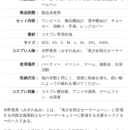
ームーン
商品状態：
新品未使用
セット内容：
ワンピース、胸元蝶結び、背中蝶結び、チョー
カー、頭飾り、手袋、レッグカバー
素材：
コスプレ専用生地
サイズ：
XXS、XS、S、M、L、XL、XXL、XXXL
コスプレ人物：
水野亜美（みずのあみ）『美少女戦士セーラー
ムーン』
使用場所：
パーティー、イベント、ゲーム、撮影会、出演
活動
収納方法：
他の衣類と同じく、清潔に乾燥を保ち、鋭い物
によっての破れを避けてください。
コスプレ対象：
コスプレ愛好家、アニメや漫画、ゲームファ
ン、出演者
水野亜美（みずのあみ）とは、『美少女戦士セーラームーン』に登場
する内部太陽系戦士セーラーマーキュリーに変身する主要キャラクタ
ーの一人である。