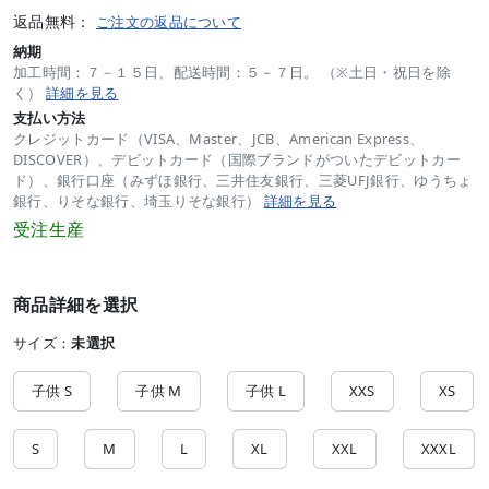
返品無料：
ご注文の返品について
納期
加工時間：７－１５日、配送時間：５－７日。 （※土日・祝日を除
く）
詳細を見る
支払い方法
クレジットカード（VISA、Master、JCB、American Express、
DISCOVER）、デビットカード（国際ブランドがついたデビットカー
ド）、銀行口座（みずほ銀行、三井住友銀行、三菱UFJ銀行、ゆうちょ
銀行、りそな銀行、埼玉りそな銀行）
詳細を見る
受注生産
商品詳細を選択
サイズ：
未選択
子供 S
子供 M
子供 L
XXS
XS
S
M
L
XL
XXL
XXXL