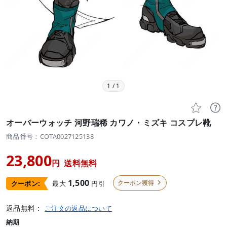
1
/
1


オーバーウォッチ 河野瑞稀 カワノ・ミズキ コスプレ靴
商品番号：COTA0027125138
23,800
円
送料無料
1,500
クーポン獲得
最大
円引
クーポン:

返品無料：
ご注文の返品について
納期