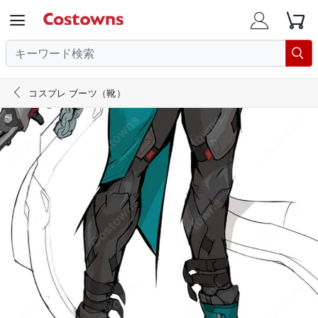





コスプレ ブーツ（靴）