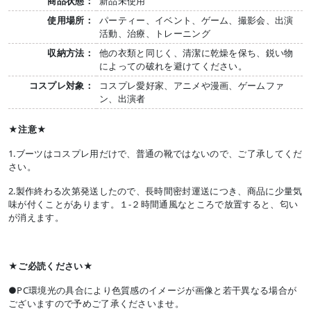
商品状態：
新品未使用
使用場所：
パーティー、イベント、ゲーム、撮影会、出演
活動、治療、トレーニング
収納方法：
他の衣類と同じく、清潔に乾燥を保ち、鋭い物
によっての破れを避けてください。
コスプレ対象：
コスプレ愛好家、アニメや漫画、ゲームファ
ン、出演者
★注意★
1.ブーツはコスプレ用だけで、普通の靴ではないので、ご了承してくだ
さい。
2.製作終わる次第発送したので、長時間密封運送につき、商品に少量気
味が付くことがあります。１-２時間通風なところで放置すると、匂い
が消えます。
★ご必読ください★
●PC環境光の具合により色質感のイメージが画像と若干異なる場合が
ございますので予めご了承くださいませ。