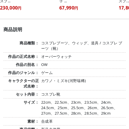
スプ...
子 ...
スプ..
230,000
67,990
17,8
円
円
商品説明
商品種類：
コスプレブーツ、ウィッグ、道具 / コスプレ ブ
ーツ（靴）
作品の正式名称：
オーバーウォッチ
作品の別名：
OW
作品のジャンル：
ゲーム
キャラクターの正
カワノ・ミズキ(河野瑞稀)
式名称：
セット内容：
コスプレ靴
サイズ：
22cm、22.5cm、23cm、23.5cm、24cm、
24.5cm、25cm、25.5cm、26cm、26.5cm、
27cm、27.5cm、28cm、28.5cm、29cm
素材：
合成革