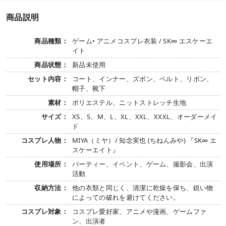
商品説明
商品種類：
ゲーム• アニメコスプレ衣装 / SK∞ エスケーエ
イト
商品状態：
新品未使用
セット内容：
コート、インナー、ズボン、ベルト、リボン、
帽子、靴下
素材：
ポリエステル、ニットストレッチ生地
サイズ：
XS、S、M、L、XL、XXL、XXXL、オーダーメイ
ド
コスプレ人物：
MIYA（ミヤ）/ 知念実也 (ちねんみや) 『SK∞ エ
スケーエイト』
使用場所：
パーティー、イベント、ゲーム、撮影会、出演
活動
収納方法：
他の衣類と同じく、清潔に乾燥を保ち、鋭い物
によっての破れを避けてください。
コスプレ対象：
コスプレ愛好家、アニメや漫画、ゲームファ
ン、出演者