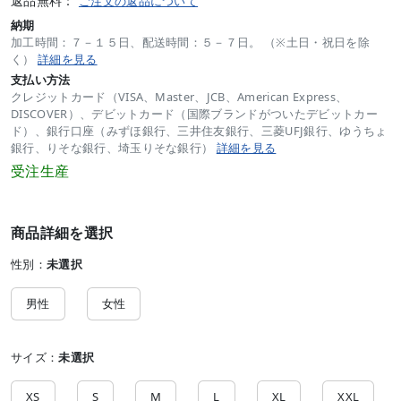
返品無料：
ご注文の返品について
納期
加工時間：７－１５日、配送時間：５－７日。 （※土日・祝日を除
く）
詳細を見る
支払い方法
クレジットカード（VISA、Master、JCB、American Express、
DISCOVER）、デビットカード（国際ブランドがついたデビットカー
ド）、銀行口座（みずほ銀行、三井住友銀行、三菱UFJ銀行、ゆうちょ
銀行、りそな銀行、埼玉りそな銀行）
詳細を見る
受注生産
商品詳細を選択
性別：
未選択
男性
女性
サイズ：
未選択
XS
S
M
L
XL
XXL