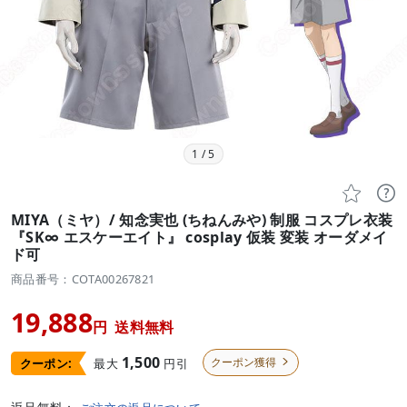
1
/
5


MIYA（ミヤ）/ 知念実也 (ちねんみや) 制服 コスプレ衣装
『SK∞ エスケーエイト』 cosplay 仮装 変装 オーダメイ
ド可
商品番号：COTA00267821
19,888
円
送料無料
1,500
クーポン獲得
最大
円引
クーポン:
