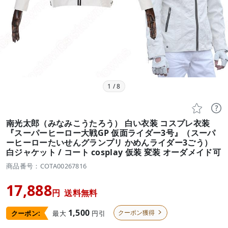
1
/
8


南光太郎（みなみこうたろう） 白い衣装 コスプレ衣装
『スーパーヒーロー大戦GP 仮面ライダー3号』（スーパ
ーヒーローたいせんグランプリ かめんライダー3ごう）
白ジャケット / コート cosplay 仮装 変装 オーダメイド可
商品番号：COTA00267816
17,888
円
送料無料
1,500
クーポン獲得
最大
円引
クーポン:
