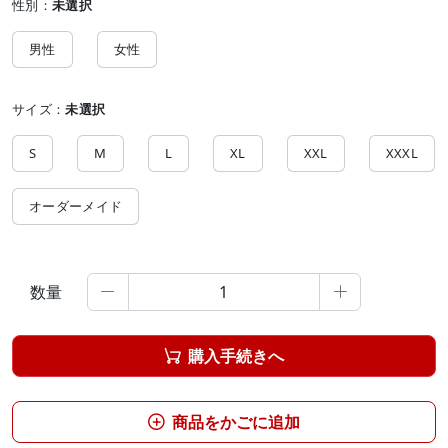
性別：
未選択
男性
女性
サイズ：
未選択
S
M
L
XL
XXL
XXXL
オーダーメイド
数量


購入手続きへ

商品をかごに追加
