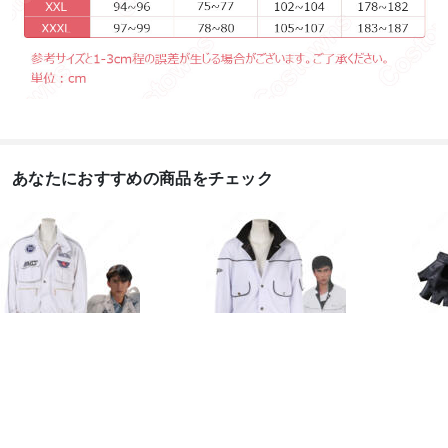
あなたにおすすめの商品をチェック
南光太郎（みなみこう
南光太郎（みなみこう
仮面ラ
たろう） ジャケット コ
たろう） ジャケット /
RX 
スプレ...
コー...
う...
20,888
20,888
4,68
円
円