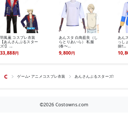
羽風薫 コスプレ衣装
あんスタ 白鳥藍良（し
あん
【あんさんぶるスター
らとりあいら） 私服
っし
ズ!】 ...
(春〜...
操!!...
33,888
9,800
10,8
円
円
ゲーム• アニメコスプレ衣装
あんさんぶるスターズ!


©2026 Costowns.com