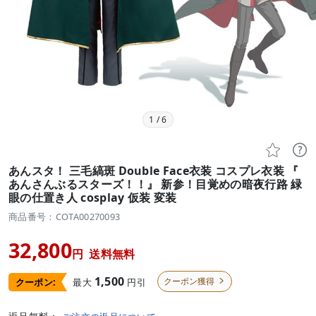
1
/
6


あんスタ！ 三毛縞斑 Double Face衣装 コスプレ衣装 『
あんさんぶるスターズ！！』 新参！目覚めの暗夜行路 緑
眼の仕置き人 cosplay 仮装 変装
商品番号：COTA00270093
32,800
円
送料無料
1,500
クーポン獲得
最大
円引
クーポン:
