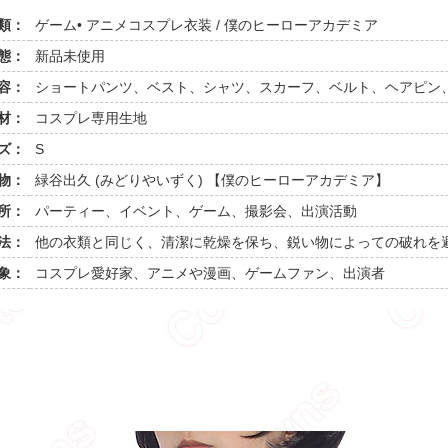
類：
ゲーム• アニメコスプレ衣装 / 僕のヒーローアカデミア
態：
新品未使用
容：
ショートパンツ、ベスト、シャツ、スカーフ、ベルト、ヘアピン
材：
コスプレ専用生地
ズ：
S
物：
緑谷出久 (みどりやいずく) 【僕のヒーローアカデミア】
所：
パーティー、イベント、ゲーム、撮影会、出演活動
法：
他の衣類と同じく、清潔に乾燥を保ち、鋭い物によっての破れを
象：
コスプレ愛好家、アニメや漫画、ゲームファン、出演者