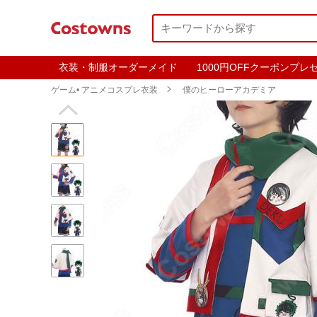
衣装・制服オーダーメイド
1000円OFFクーポンプレ
ゲーム• アニメコスプレ衣装

僕のヒーローアカデミア
