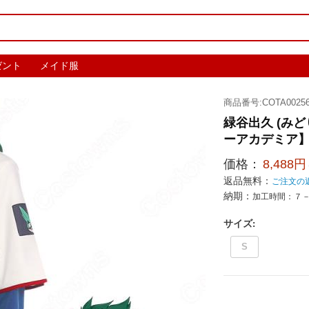
ゼント
メイド服
商品番号:COTA00256
緑谷出久 (み
ーアカデミア】 c
価格：
8,488円
返品無料：
ご注文の
納期：
加工時間：７
サイズ
:
S