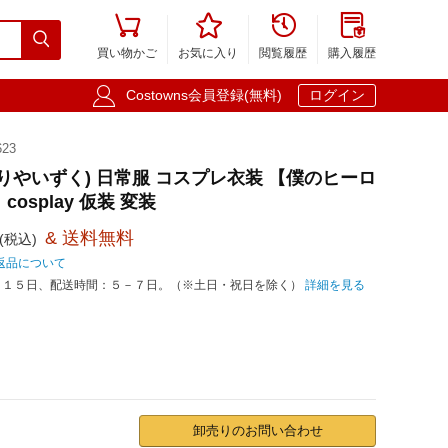





買い物かご
お気に入り
閲覧履歴
購入履歴

Costowns会員登録(無料)
ログイン
23
どりやいずく) 日常服 コスプレ衣装 【僕のヒーロ
osplay 仮装 変装
& 送料無料
(税込)
返品について
－１５日、配送時間：５－７日。（※土日・祝日を除く）
詳細を見る
卸売りのお問い合わせ