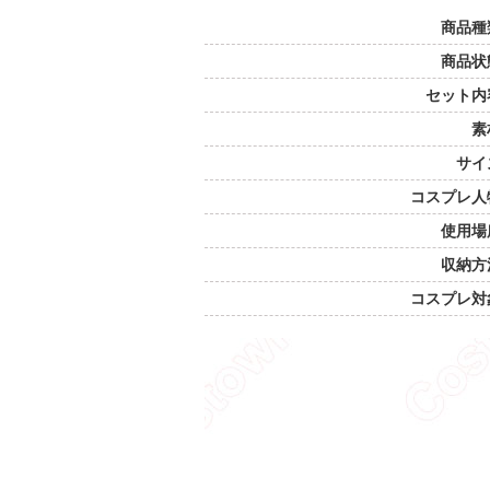
商品種
商品状
セット内
素
サイ
コスプレ人
使用場
収納方
コスプレ対