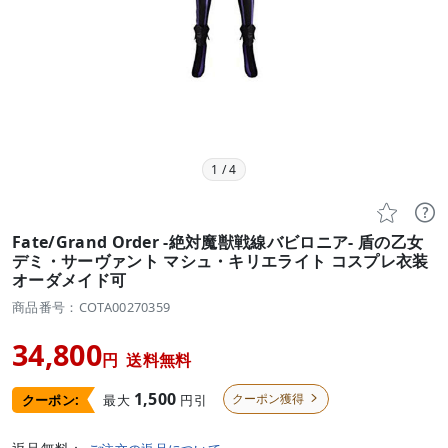
1
/
4


Fate/Grand Order -絶対魔獣戦線バビロニア- 盾の乙女
デミ・サーヴァント マシュ・キリエライト コスプレ衣装
オーダメイド可
商品番号：COTA00270359
34,800
円
送料無料
1,500
クーポン獲得
最大
円引
クーポン:
