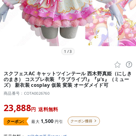
1
/
3


スクフェスAC キャットツインテール 西木野真姫（にしき
のまき） コスプレ衣装 『ラブライブ!』『μ's』（ミュー
ズ） 新衣装 cosplay 仮装 変装 オーダメイド可
商品番号：COTA0026760
23,888
円
送料無料
1,500
クーポン獲得
最大
円引
クーポン:
