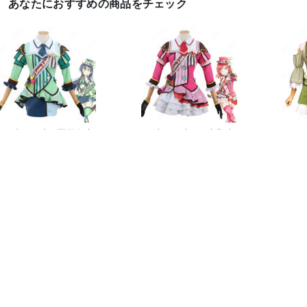
あなたにおすすめの商品をチェック
ラブライブ！ 園田海未
ラブライブ！ 西木野真
Love
（そのだ うみ） アイス
姫（にしきの まき） ア
（こい
フレ...
イス...
29,8
21,888
21,888
円
円
ゲーム• アニメコスプレ衣装
Love Live!（ラブライブ!）


©2026 Costowns.com