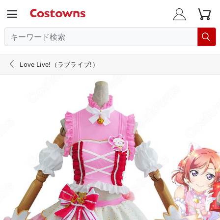





Love Live!（ラブライブ!）