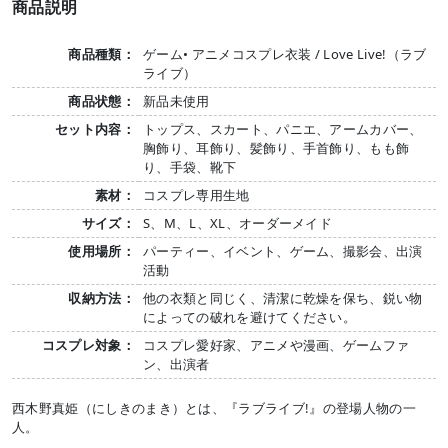
商品説明
商品種類：
ゲーム• アニメコスプレ衣装 / Love Live!（ラブ
ライブ）
商品状態：
新品未使用
セット内容：
トップス、スカート、パニエ、アームカバー、
胸飾り、耳飾り、髪飾り、手首飾り、もも飾
り、手袋、靴下
素材：
コスプレ専用生地
サイズ：
S、M、L、XL、オーダーメイド
使用場所：
パーティー、イベント、ゲーム、撮影会、出演
活動
収納方法：
他の衣類と同じく、清潔に乾燥を保ち、鋭い物
によっての破れを避けてください。
コスプレ対象：
コスプレ愛好家、アニメや漫画、ゲームファ
ン、出演者
西木野真姫（にしきのまき）とは、『ラブライブ!』の登場人物の一
人。