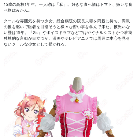
15歳の高校1年生。一人称は「私」。好きな食べ物はトマト、嫌いな食
べ物はみかん。
クールな雰囲気を持つ少女。総合病院の院長夫妻を両親に持ち、両親
の後を継いで医者を目指そうと様々な習い事を学んで来た。彼氏いな
い歴は15年。『G's』やボイスドラマなどではややナルシストかつ唯我
独尊的な言動が目立つが、漫画やテレビアニメでは周囲に本心を見せ
ないクールな少女として描かれる。