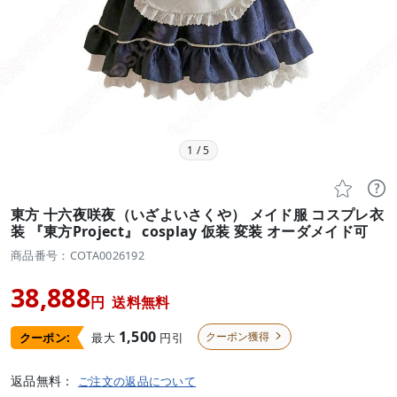
1
/
5


東方 十六夜咲夜（いざよいさくや） メイド服 コスプレ衣
装 『東方Project』 cosplay 仮装 変装 オーダメイド可
商品番号：COTA0026192
38,888
円
送料無料
1,500
クーポン獲得
最大
円引
クーポン:

返品無料：
ご注文の返品について