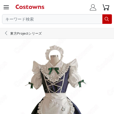





東方Projectシリーズ